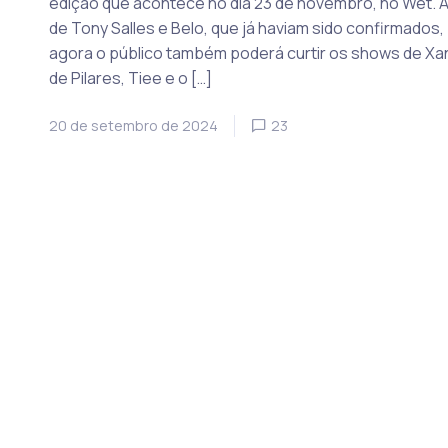
edição que acontece no dia 23 de novembro, no Wet. 
de Tony Salles e Belo, que já haviam sido confirmados,
agora o público também poderá curtir os shows de X
de Pilares, Tiee e o […]
20 de setembro de 2024
23