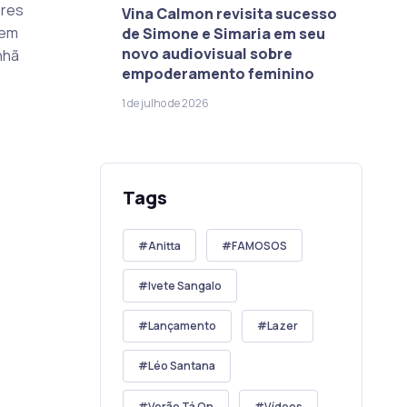
ares
Vina Calmon revisita sucesso
tem
de Simone e Simaria em seu
novo audiovisual sobre
nhã
empoderamento feminino
1 de julho de 2026
Tags
Anitta
FAMOSOS
Ivete Sangalo
Lançamento
Lazer
Léo Santana
Verão Tá On
Vídeos