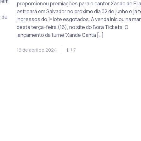
Além
proporcionou premiações para o cantor Xande de Pil
estreará em Salvador no próximo dia 02 de junho e já 
ande
ingressos do 1º lote esgotados. A venda iniciou na ma
desta terça-feira (16), no site do Bora Tickets. O
lançamento da turnê ‘Xande Canta […]
16 de abril de 2024
7