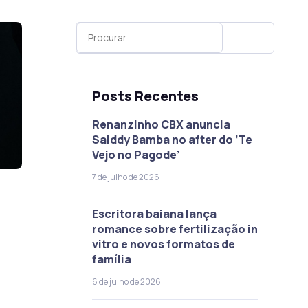
Posts Recentes
Renanzinho CBX anuncia
Saiddy Bamba no after do ‘Te
Vejo no Pagode’
7 de julho de 2026
Escritora baiana lança
romance sobre fertilização in
vitro e novos formatos de
família
6 de julho de 2026