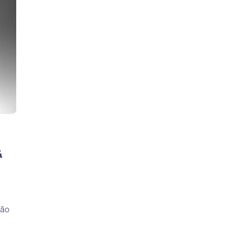
&
rão