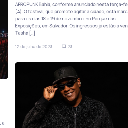
AFROPUNK Bahia, conforme anunciado nesta terça-fe
(4). O festival, que promete agitar a cidade, está mar
para os dias 18 e 19 de novembro, no Parque das
Exposições, em Salvador. Os ingressos já estão à ve
Tasha […]
12 de julho de 2023
23
, a