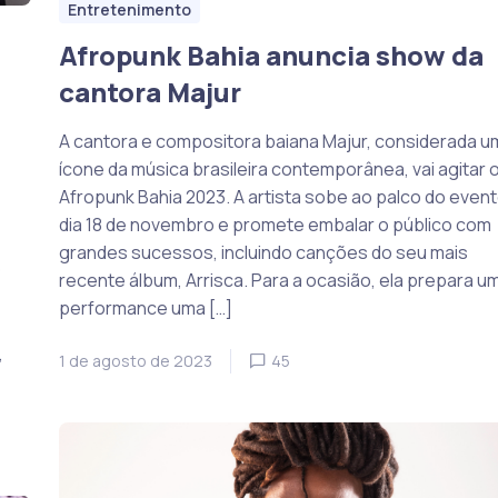
Entretenimento
Afropunk Bahia anuncia show da
cantora Majur
A cantora e compositora baiana Majur, considerada u
ícone da música brasileira contemporânea, vai agitar 
Afropunk Bahia 2023. A artista sobe ao palco do even
dia 18 de novembro e promete embalar o público com
grandes sucessos, incluindo canções do seu mais
O
recente álbum, Arrisca. Para a ocasião, ela prepara u
performance uma […]
,
1 de agosto de 2023
45