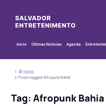
Início
Últimas Notícias
Agenda
Entreteni
Home
Posts tagged “Afropunk Bahia”
Tag:
Afropunk Bahia