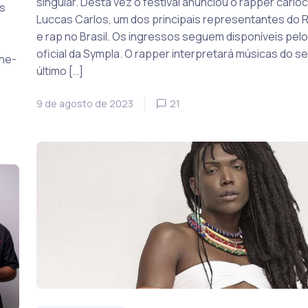
singular. Desta vez o festival anunciou o rapper cario
s
Luccas Carlos, um dos principais representantes do 
e rap no Brasil. Os ingressos seguem disponíveis pelo
oficial da Sympla. O rapper interpretará músicas do s
ine-
último […]
9 de agosto de 2023
21