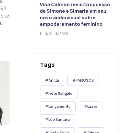
ca
Vina Calmon revisita sucesso
R&B
de Simone e Simaria em seu
 site
novo audiovisual sobre
eu
empoderamento feminino
1 de julho de 2026
Tags
Anitta
FAMOSOS
Ivete Sangalo
Lançamento
Lazer
Léo Santana
Verão Tá On
Vídeos