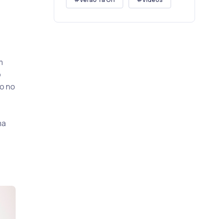
m
o
to no
ma