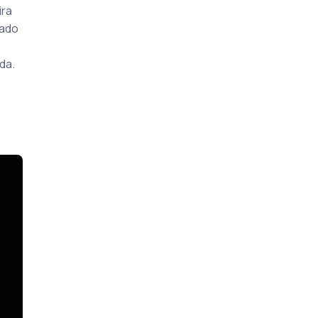
ira
cado
nda.