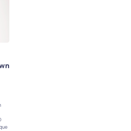
own
m
O
rque