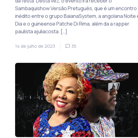
da festa. Desta vez, o evento irá receber o
Sambaquishow Versão Pretuguês, que é um encontro
inédito entre o grupo BaianaSystem, a angolana Noite 
Dia e o guineense Patche Di Rima, além da a rapper
paulista ajuliacosta. […]
14 de julho de 2023
35