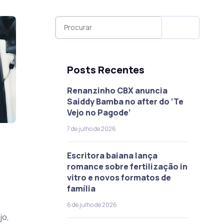
Posts Recentes
Renanzinho CBX anuncia
Saiddy Bamba no after do ‘Te
Vejo no Pagode’
7 de julho de 2026
Escritora baiana lança
romance sobre fertilização in
vitro e novos formatos de
família
6 de julho de 2026
jo,