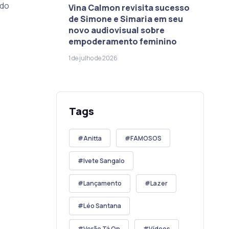
ado
Vina Calmon revisita sucesso
de Simone e Simaria em seu
novo audiovisual sobre
empoderamento feminino
1 de julho de 2026
Tags
Anitta
FAMOSOS
Ivete Sangalo
Lançamento
Lazer
Léo Santana
Verão Tá On
Vídeos