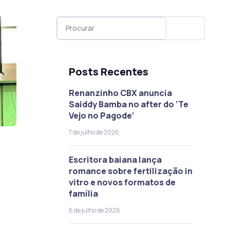
Posts Recentes
Renanzinho CBX anuncia
Saiddy Bamba no after do ‘Te
Vejo no Pagode’
7 de julho de 2026
Escritora baiana lança
romance sobre fertilização in
vitro e novos formatos de
família
6 de julho de 2026