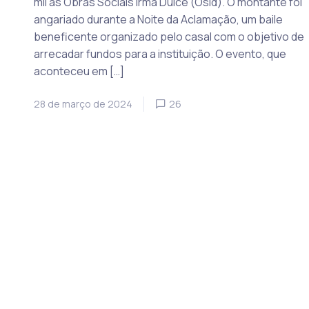
mil às Obras Sociais Irmã Dulce (Osid). O montante foi
angariado durante a Noite da Aclamação, um baile
beneficente organizado pelo casal com o objetivo de
arrecadar fundos para a instituição. O evento, que
aconteceu em […]
28 de março de 2024
26