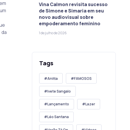
rem
Vina Calmon revisita sucesso
 um
de Simone e Simaria em seu
novo audiovisual sobre
empoderamento feminino
que
 da
1 de julho de 2026
Tags
Anitta
FAMOSOS
Ivete Sangalo
Lançamento
Lazer
Léo Santana
Verão Tá On
Vídeos