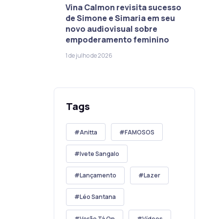
Vina Calmon revisita sucesso
de Simone e Simaria em seu
novo audiovisual sobre
empoderamento feminino
1 de julho de 2026
Tags
Anitta
FAMOSOS
Ivete Sangalo
Lançamento
Lazer
Léo Santana
Verão Tá On
Vídeos