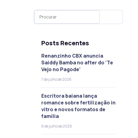
Posts Recentes
Renanzinho CBX anuncia
Saiddy Bamba no after do ‘Te
Vejo no Pagode’
7 de julho de 2026
Escritora baiana lança
romance sobre fertilização in
vitro e novos formatos de
família
6 de julho de 2026