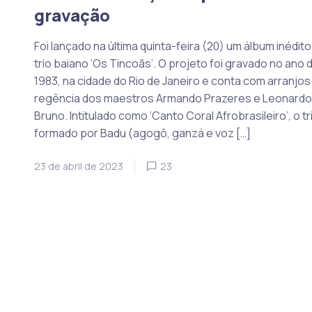
gravação
Foi lançado na última quinta-feira (20) um álbum inédito
trio baiano ‘Os Tincoãs’. O projeto foi gravado no ano 
1983, na cidade do Rio de Janeiro e conta com arranjos
regência dos maestros Armando Prazeres e Leonardo
Bruno. Intitulado como ‘Canto Coral Afrobrasileiro’, o tr
formado por Badu (agogô, ganzá e voz […]
23 de abril de 2023
23