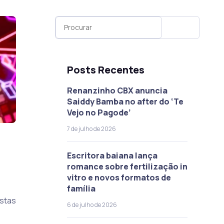
Posts Recentes
Renanzinho CBX anuncia
Saiddy Bamba no after do ‘Te
Vejo no Pagode’
7 de julho de 2026
Escritora baiana lança
romance sobre fertilização in
vitro e novos formatos de
família
estas
6 de julho de 2026