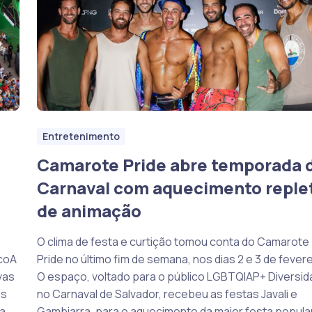
Entretenimento
Camarote Pride abre temporada 
Carnaval com aquecimento reple
de animação
O clima de festa e curtição tomou conta do Camarote
ocoA
Pride no último fim de semana, nos dias 2 e 3 de fevere
vas
O espaço, voltado para o público LGBTQIAP+ Diversi
os
no Carnaval de Salvador, recebeu as festas Javali e
ba
Gambiarra, para o aquecimento da maior festa popula