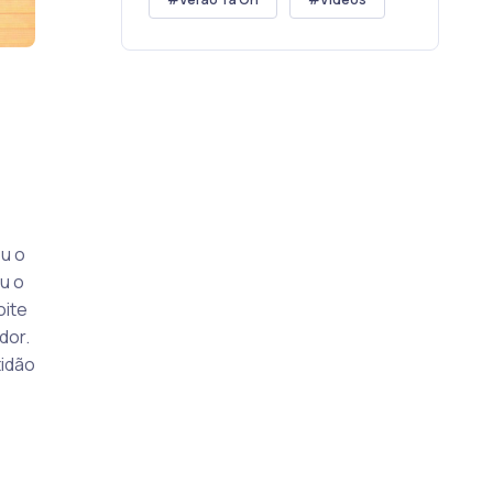
u o
u o
oite
dor.
tidão