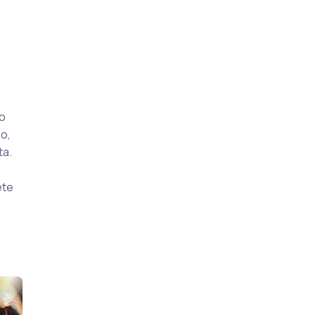
 o
o,
ta.
ete