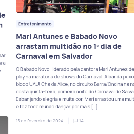
de
m
Entretenimento
Mari Antunes e Babado Novo
arrastam multidão no 1º dia de
Carnaval em Salvador
mar
ura
O Babado Novo, liderado pela cantora Mari Antunes de
e
play na maratona de shows do Carnaval. A banda puxo
bloco UAU! Chá da Alice, no circuito Barra/Ondina na n
desta quinta-feira, primeira noite do Carnaval de Salva
Esbanjando alegria e muita cor, Mari arrastou uma mul
e fez todo mundo dançar por mais […]
15 de fevereiro de 2024
14