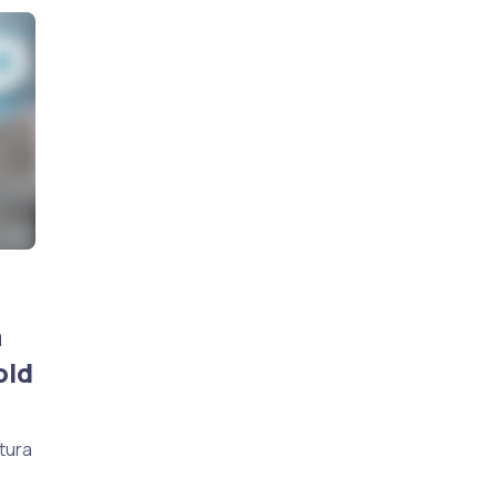
m
old
tura