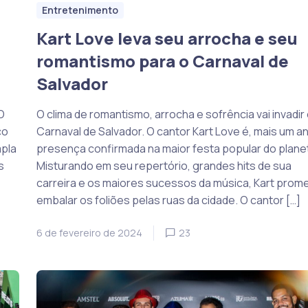
Entretenimento
Kart Love leva seu arrocha e seu
romantismo para o Carnaval de
Salvador
O
O clima de romantismo, arrocha e sofrência vai invadir
co
Carnaval de Salvador. O cantor Kart Love é, mais um an
mpla
presença confirmada na maior festa popular do plane
s
Misturando em seu repertório, grandes hits de sua
carreira e os maiores sucessos da música, Kart prom
embalar os foliões pelas ruas da cidade. O cantor […]
6 de fevereiro de 2024
23