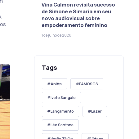
em
Vina Calmon revisita sucesso
de Simone e Simaria em seu
o,
novo audiovisual sobre
dos
empoderamento feminino
1 de julho de 2026
Tags
Anitta
FAMOSOS
Ivete Sangalo
Lançamento
Lazer
Léo Santana
Verão Tá On
Vídeos