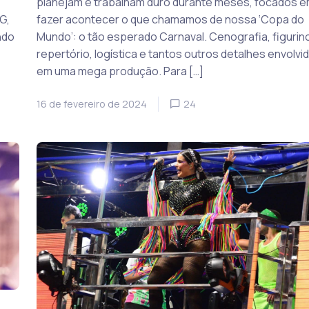
planejam e trabalham duro durante meses, focados 
G,
fazer acontecer o que chamamos de nossa ‘Copa do
ndo
Mundo’: o tão esperado Carnaval. Cenografia, figurin
repertório, logística e tantos outros detalhes envolvi
em uma mega produção. Para […]
16 de fevereiro de 2024
24