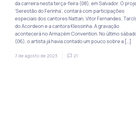
da carreira nesta terça-feira (08), em Salvador. O proj
‘Serestão do Ferinha’, contará com participações
especiais dos cantores Nattan, Vitor Fernandes, Tarcí
do Acordeon e a cantora Klessinha. A gravação
acontecerá no Armazém Convention. No último sábad
(06), o artista já havia contado um pouco sobre a […]
7 de agosto de 2023
21