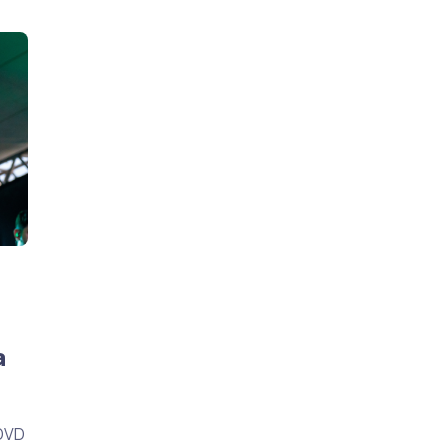
a
 DVD