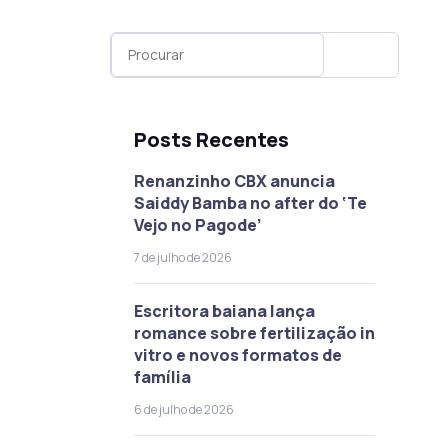
Posts Recentes
Renanzinho CBX anuncia
Saiddy Bamba no after do ‘Te
Vejo no Pagode’
7 de julho de 2026
Escritora baiana lança
romance sobre fertilização in
vitro e novos formatos de
família
6 de julho de 2026