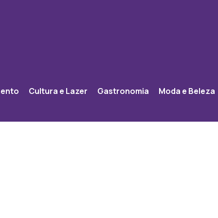
mento
Cultura e Lazer
Gastronomia
Moda e Beleza