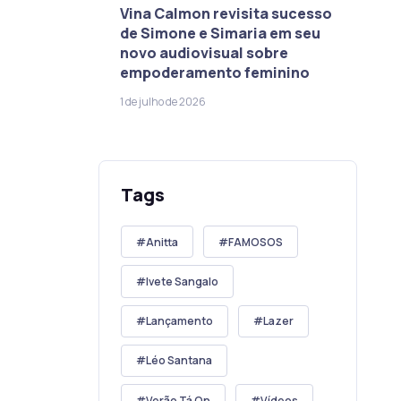
Vina Calmon revisita sucesso
de Simone e Simaria em seu
novo audiovisual sobre
empoderamento feminino
1 de julho de 2026
Tags
Anitta
FAMOSOS
Ivete Sangalo
Lançamento
Lazer
Léo Santana
Verão Tá On
Vídeos