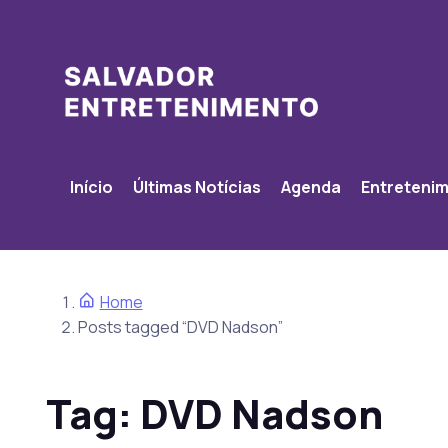
Início
Últimas Notícias
Agenda
Entreteni
Home
Posts tagged “DVD Nadson”
Tag:
DVD Nadson