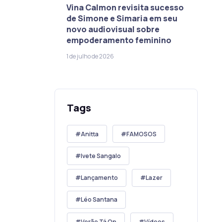
Vina Calmon revisita sucesso
de Simone e Simaria em seu
novo audiovisual sobre
empoderamento feminino
1 de julho de 2026
Tags
Anitta
FAMOSOS
Ivete Sangalo
Lançamento
Lazer
Léo Santana
Verão Tá On
Vídeos