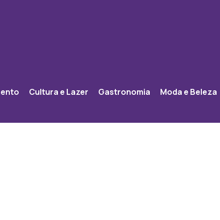
mento
Cultura e Lazer
Gastronomia
Moda e Beleza