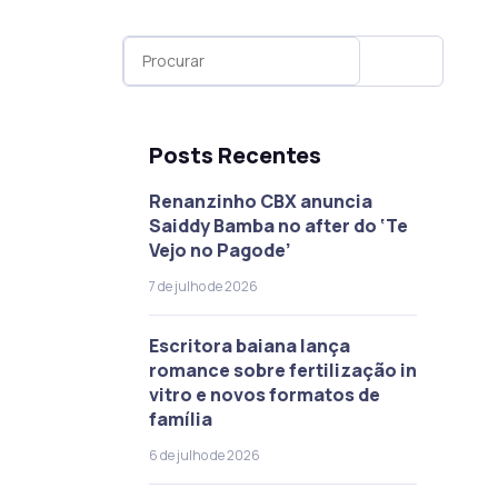
Posts Recentes
Renanzinho CBX anuncia
Saiddy Bamba no after do ‘Te
Vejo no Pagode’
7 de julho de 2026
Escritora baiana lança
romance sobre fertilização in
vitro e novos formatos de
família
6 de julho de 2026