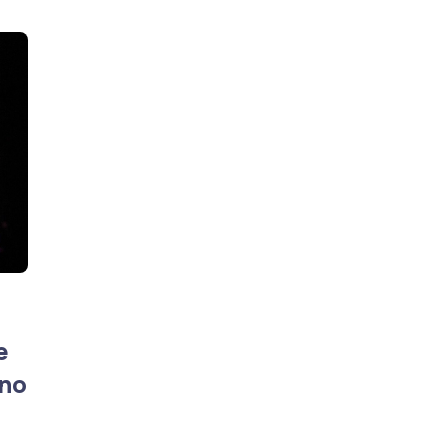
e
 no