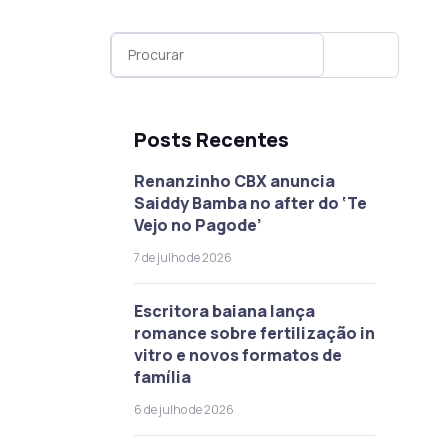
Posts Recentes
Renanzinho CBX anuncia
Saiddy Bamba no after do ‘Te
Vejo no Pagode’
7 de julho de 2026
Escritora baiana lança
romance sobre fertilização in
vitro e novos formatos de
família
6 de julho de 2026