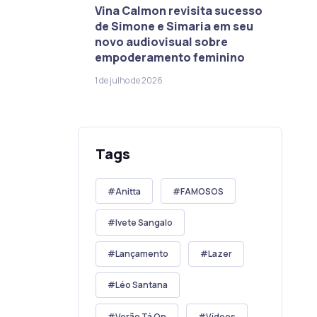
Vina Calmon revisita sucesso
de Simone e Simaria em seu
novo audiovisual sobre
empoderamento feminino
1 de julho de 2026
Tags
Anitta
FAMOSOS
Ivete Sangalo
Lançamento
Lazer
Léo Santana
Verão Tá On
Vídeos