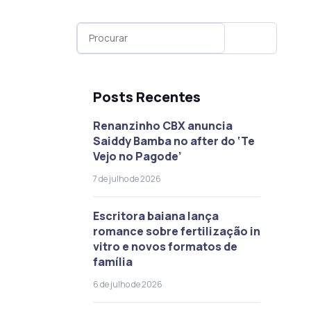
Posts Recentes
Renanzinho CBX anuncia
Saiddy Bamba no after do ‘Te
Vejo no Pagode’
7 de julho de 2026
Escritora baiana lança
romance sobre fertilização in
vitro e novos formatos de
família
6 de julho de 2026