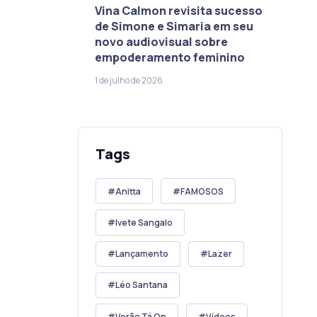
Vina Calmon revisita sucesso
de Simone e Simaria em seu
novo audiovisual sobre
empoderamento feminino
1 de julho de 2026
Tags
Anitta
FAMOSOS
Ivete Sangalo
Lançamento
Lazer
Léo Santana
Verão Tá On
Vídeos