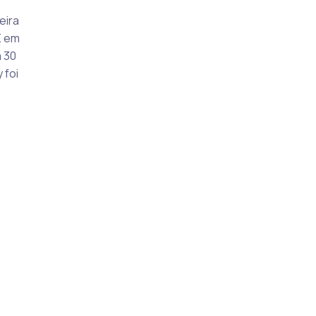
eira
E em
a 30
 foi