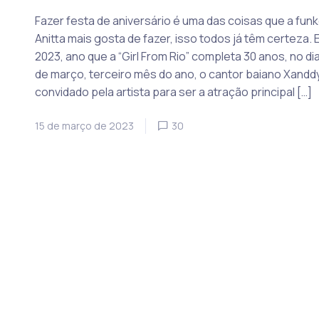
Fazer festa de aniversário é uma das coisas que a funk
Anitta mais gosta de fazer, isso todos já têm certeza. 
2023, ano que a “Girl From Rio” completa 30 anos, no di
de março, terceiro mês do ano, o cantor baiano Xanddy
convidado pela artista para ser a atração principal […]
15 de março de 2023
30