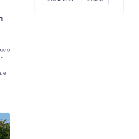
n
que o
s-
, e