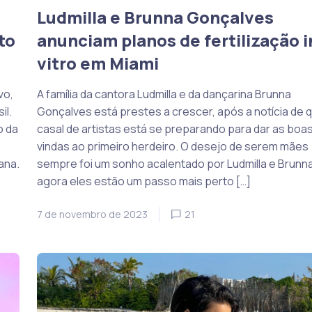
Ludmilla e Brunna Gonçalves
to
anunciam planos de fertilização i
vitro em Miami
vo,
A família da cantora Ludmilla e da dançarina Brunna
il.
Gonçalves está prestes a crescer, após a notícia de 
o da
casal de artistas está se preparando para dar as boa
vindas ao primeiro herdeiro. O desejo de serem mães
ana.
sempre foi um sonho acalentado por Ludmilla e Brunna
agora eles estão um passo mais perto […]
7 de novembro de 2023
21