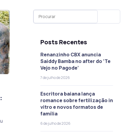
Posts Recentes
Renanzinho CBX anuncia
Saiddy Bamba no after do ‘Te
Vejo no Pagode’
7 de julho de 2026
Escritora baiana lança
:
romance sobre fertilização in
vitro e novos formatos de
família
ou
6 de julho de 2026