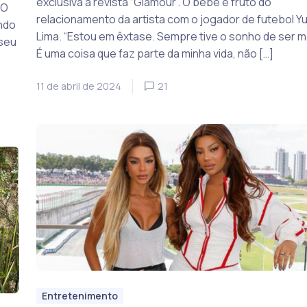
exclusiva à revista “Glamour”. O bebê é fruto do
 O
relacionamento da artista com o jogador de futebol Yu
ndo
Lima. “Estou em êxtase. Sempre tive o sonho de ser m
 seu
É uma coisa que faz parte da minha vida, não […]
11 de abril de 2024
21
Entretenimento