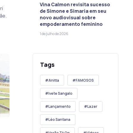
Vina Calmon revisita sucesso
ri
de Simone e Simaria em seu
ãe.
novo audiovisual sobre
empoderamento feminino
1 de julho de 2026
Tags
Anitta
FAMOSOS
Ivete Sangalo
Lançamento
Lazer
Léo Santana
Verão Tá On
Vídeos