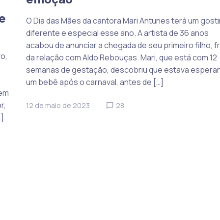
e
O Dia das Mães da cantora Mari Antunes terá um gost
diferente e especial esse ano. A artista de 36 anos
acabou de anunciar a chegada de seu primeiro filho, f
o,
da relação com Aldo Rebouças. Mari, que está com 12
semanas de gestação, descobriu que estava espera
um bebê após o carnaval, antes de […]
 em
r,
12 de maio de 2023
28
…]