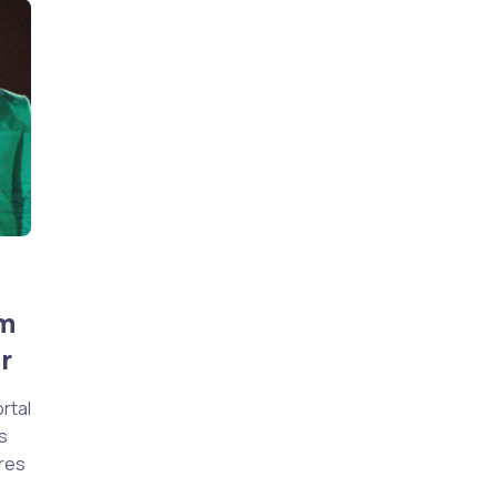
em
r
rtal
s
res