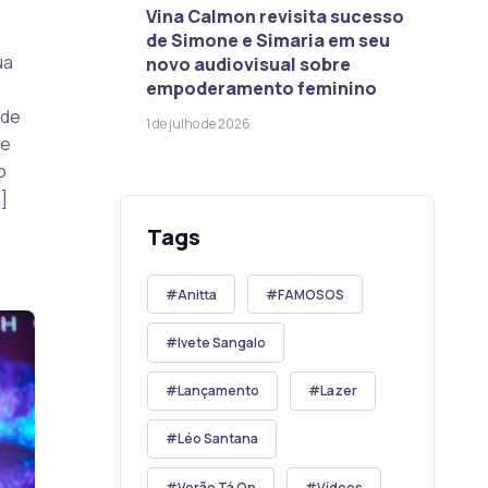
Vina Calmon revisita sucesso
de Simone e Simaria em seu
ua
novo audiovisual sobre
empoderamento feminino
 de
1 de julho de 2026
ue
o
]
Tags
Anitta
FAMOSOS
Ivete Sangalo
Lançamento
Lazer
Léo Santana
Verão Tá On
Vídeos