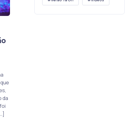
ão
ma
 que
es,
o da
foi
…]