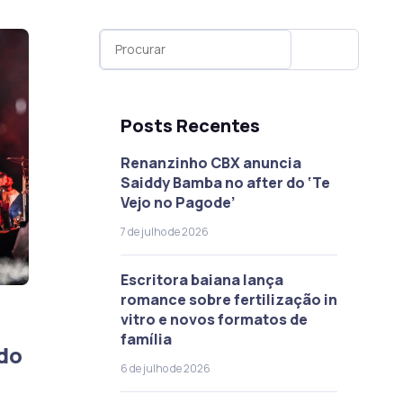
Posts Recentes
Renanzinho CBX anuncia
Saiddy Bamba no after do ‘Te
Vejo no Pagode’
7 de julho de 2026
Escritora baiana lança
romance sobre fertilização in
vitro e novos formatos de
família
do
6 de julho de 2026