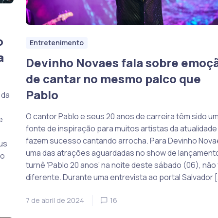
o
Entretenimento
a
Devinho Novaes fala sobre emoç
de cantar no mesmo palco que
Pablo
 da
O cantor Pablo e seus 20 anos de carreira têm sido u
e
fonte de inspiração para muitos artistas da atualidade
fazem sucesso cantando arrocha. Para Devinho Nova
us
uma das atrações aguardadas no show de lançament
go
turnê ‘Pablo 20 anos’ na noite deste sábado (06), não 
diferente. Durante uma entrevista ao portal Salvador [
7 de abril de 2024
16