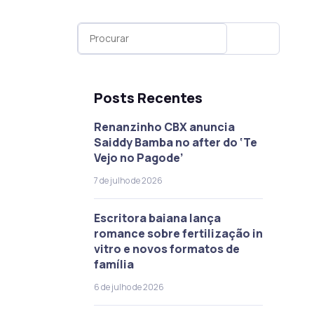
Posts Recentes
Renanzinho CBX anuncia
Saiddy Bamba no after do ‘Te
Vejo no Pagode’
7 de julho de 2026
Escritora baiana lança
romance sobre fertilização in
vitro e novos formatos de
família
6 de julho de 2026