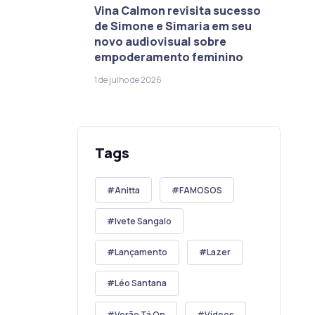
Vina Calmon revisita sucesso
de Simone e Simaria em seu
novo audiovisual sobre
empoderamento feminino
1 de julho de 2026
Tags
Anitta
FAMOSOS
Ivete Sangalo
Lançamento
Lazer
Léo Santana
Verão Tá On
Vídeos