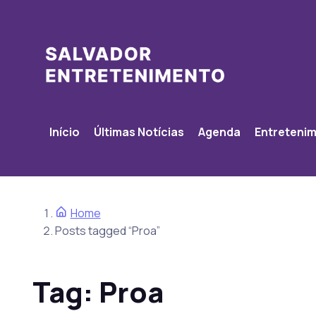
Início
Últimas Notícias
Agenda
Entreteni
Home
Posts tagged “Proa”
Tag:
Proa