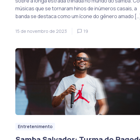
sobre a longa estrada trilhada no mundo do samba. C
músicas que se tornaram hinos de inúmeros casais, a
banda se destaca como um ícone do gênero amado […
15 de novembro de 2023
19
Entretenimento
Samba Salvador: Turma do Pagod