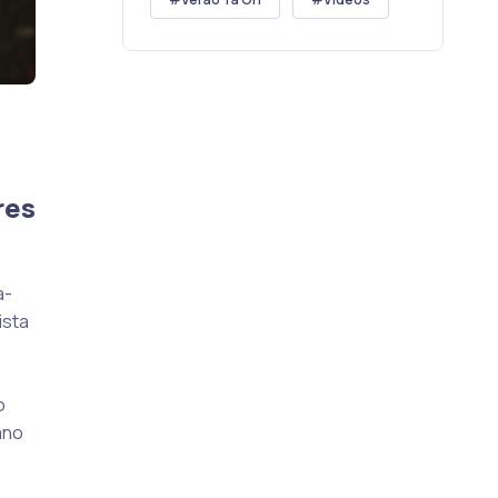
res
a-
ista
o
ano