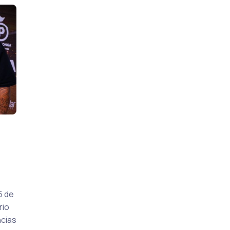
5 de
rio
ncias