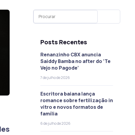
Posts Recentes
Renanzinho CBX anuncia
Saiddy Bamba no after do ‘Te
Vejo no Pagode’
7 de julho de 2026
Escritora baiana lança
romance sobre fertilização in
vitro e novos formatos de
família
6 de julho de 2026
les