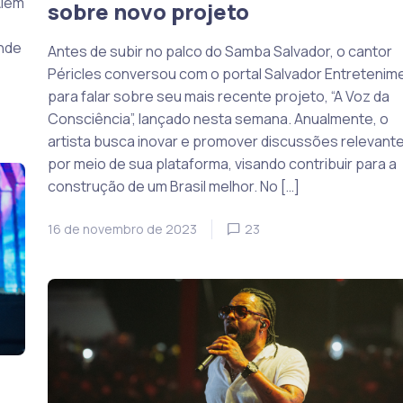
Além
sobre novo projeto
ande
Antes de subir no palco do Samba Salvador, o cantor
Péricles conversou com o portal Salvador Entretenim
para falar sobre seu mais recente projeto, “A Voz da
Consciência”, lançado nesta semana. Anualmente, o
artista busca inovar e promover discussões relevant
por meio de sua plataforma, visando contribuir para a
construção de um Brasil melhor. No […]
16 de novembro de 2023
23