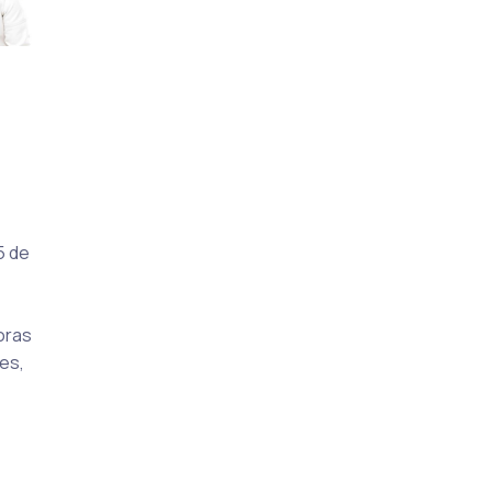
5 de
oras
es,