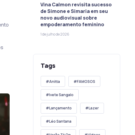
Vina Calmon revisita sucesso
de Simone e Simaria em seu
novo audiovisual sobre
empoderamento feminino
ento
1 de julho de 2026
es
Tags
Anitta
FAMOSOS
Ivete Sangalo
Lançamento
Lazer
Léo Santana
Verão Tá On
Vídeos