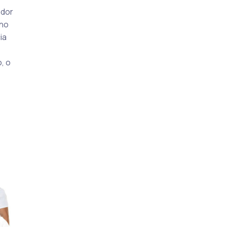
ador
 no
ia
, o