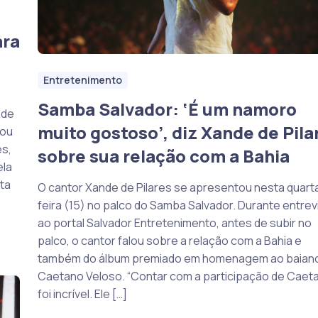
ara
Entretenimento
Samba Salvador: ‘É um namoro
 de
muito gostoso’, diz Xande de Pila
rou
s,
sobre sua relação com a Bahia
ela
ta
O cantor Xande de Pilares se apresentou nesta quart
feira (15) no palco do Samba Salvador. Durante entrev
ao portal Salvador Entretenimento, antes de subir no
palco, o cantor falou sobre a relação com a Bahia e
também do álbum premiado em homenagem ao baian
Caetano Veloso. “Contar com a participação de Caet
foi incrível. Ele […]