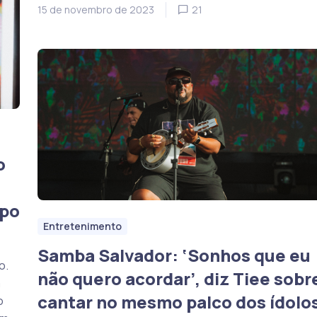
15 de novembro de 2023
21
o
upo
Entretenimento
Samba Salvador: ‘Sonhos que eu
o.
não quero acordar’, diz Tiee sobr
a
cantar no mesmo palco dos ídolo
o