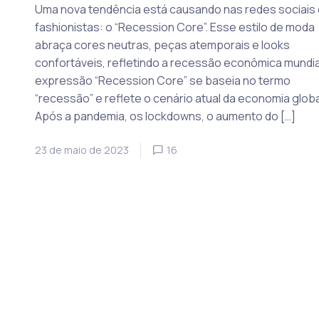
Uma nova tendência está causando nas redes sociais
fashionistas: o “Recession Core”. Esse estilo de moda
abraça cores neutras, peças atemporais e looks
confortáveis, refletindo a recessão econômica mundial
expressão “Recession Core” se baseia no termo
“recessão” e reflete o cenário atual da economia globa
Após a pandemia, os lockdowns, o aumento do […]
23 de maio de 2023
16