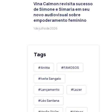
Vina Calmon revisita sucesso
de Simone e Simaria em seu
novo audiovisual sobre
empoderamento feminino
1 de julho de 2026
Tags
Anitta
FAMOSOS
Ivete Sangalo
Lançamento
Lazer
Léo Santana
Verão Tá On
Vídeos