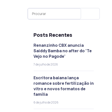
Posts Recentes
Renanzinho CBX anuncia
Saiddy Bamba no after do ‘Te
Vejo no Pagode’
7 de julho de 2026
Escritora baiana lança
romance sobre fertilização in
vitro e novos formatos de
família
6 de julho de 2026