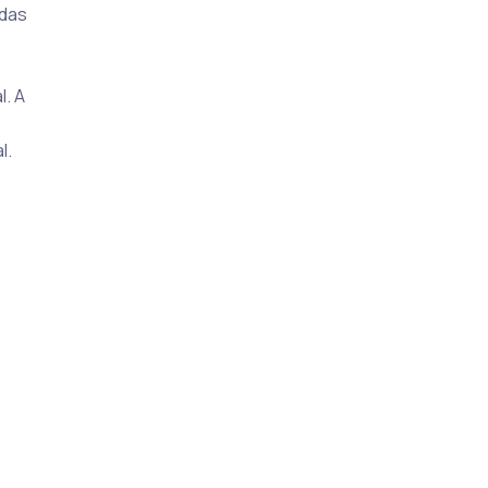
 das
. A
l.