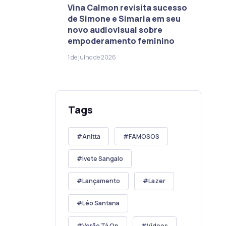
Vina Calmon revisita sucesso
de Simone e Simaria em seu
novo audiovisual sobre
empoderamento feminino
1 de julho de 2026
Tags
Anitta
FAMOSOS
Ivete Sangalo
Lançamento
Lazer
Léo Santana
Verão Tá On
Vídeos