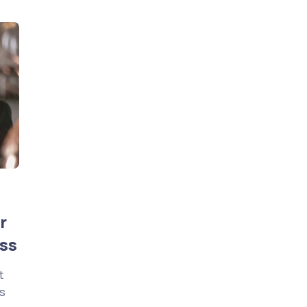
r
ass
t
as