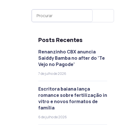
Posts Recentes
Renanzinho CBX anuncia
Saiddy Bamba no after do ‘Te
Vejo no Pagode’
7 de julho de 2026
Escritora baiana lança
romance sobre fertilização in
vitro e novos formatos de
família
6 de julho de 2026