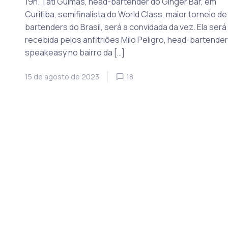
19h. Tati Guimas, head-bartender do Ginger Bar, em
Curitiba, semifinalista do World Class, maior torneio de
bartenders do Brasil, será a convidada da vez. Ela será
recebida pelos anfitriões Milo Peligro, head-bartender
speakeasy no bairro da […]
15 de agosto de 2023
18