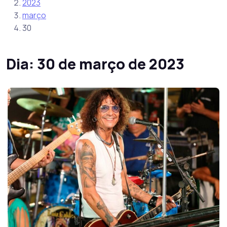
2023
março
30
Dia:
30 de março de 2023