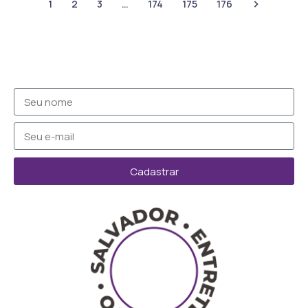
1
2
3
…
174
175
176
Cadastrar