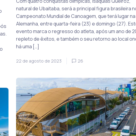
Com quatro conquistas olímpicas, Isaquias Queiroz,
natural de Ubaitaba, será a principal figura brasileira n
o
Campeonato Mundial de Canoagem, que terá lugar na
Alemanha, entre quarta-feira (23) e domingo (27). Es
pós
evento marca o regresso do atleta, após um ano de 2
as.
repleto de êxitos, e também o seu retorno ao local on
há uma […]
ão
22 de agosto de 2023
26