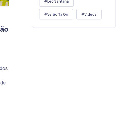
Léo Santana
Verão Tá On
Vídeos
ção
údos
 de