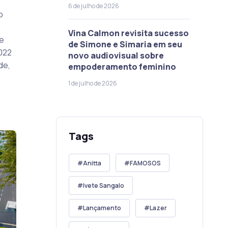
6 de julho de 2026
o
Vina Calmon revisita sucesso
te
de Simone e Simaria em seu
022
novo audiovisual sobre
de,
empoderamento feminino
1 de julho de 2026
Tags
Anitta
FAMOSOS
Ivete Sangalo
Lançamento
Lazer