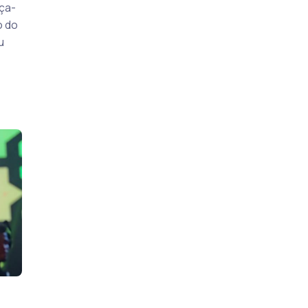
ça-
o do
u