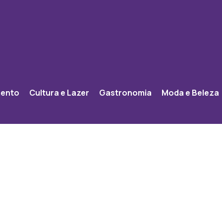
mento
Cultura e Lazer
Gastronomia
Moda e Beleza