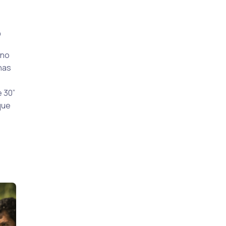
o
nno
nas
e 30”
que