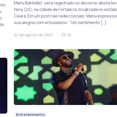
Manu Bahtidão” será registrado no decorrer desta ter
rto
feira (22), na cidade de Fortaleza, localizada no estad
o
Ceará. Em um post nas redes sociais, Manu expresso
o
sua alegria com entusiasmo: “Um sentimento […]
odo
22 de agosto de 2023
32
Entretenimento