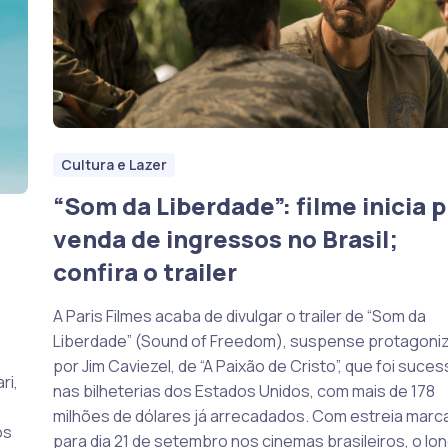
Cultura e Lazer
“Som da Liberdade”: filme inicia p
venda de ingressos no Brasil;
confira o trailer
A Paris Filmes acaba de divulgar o trailer de “Som da
Liberdade” (Sound of Freedom), suspense protagoni
por Jim Caviezel, de “A Paixão de Cristo”, que foi suce
ri,
nas bilheterias dos Estados Unidos, com mais de 178
milhões de dólares já arrecadados. Com estreia marc
os
para dia 21 de setembro nos cinemas brasileiros, o lo