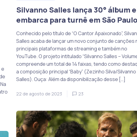
Silvanno Salles lança 30° álbum e
embarca para turnê em São Paul
Conhecido pelo título de “O Cantor Apaixonado”, Silva
Salles acaba de lançar um novo conjunto de canções 
principais plataformas de streaming e também no
YouTube. O projeto intitulado “Silvanno Salles – Volum
compreende um total de 14 faixas, tendo como desta
 e
a composição principal “Baby” (Zezinho Silva/Silvanno
 de
Salles). Ouça: Além da disponibilização desse […]
 Na
atro
22 de agosto de 2023
23