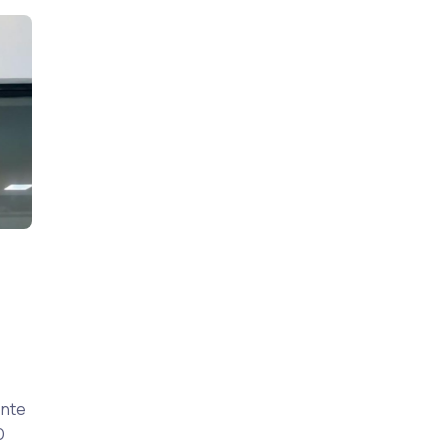
ente
D