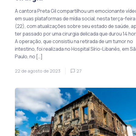
A cantora Preta Gil compartilhou um emocionante víde
em suas plataformas de mídia social, nesta terça-feira
(22), com atualizações sobre seu estado de saúde, a
ter passado por uma cirurgia delicada que durou 14 hor
A operação, que consistiu na retirada de um tumor no
intestino, foi realizada no Hospital Sírio-Libanês, em S
Paulo, no […]
22 de agosto de 2023
27