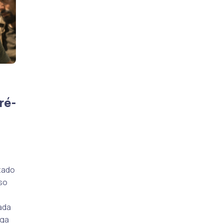
ré-
zado
sso
ada
nga