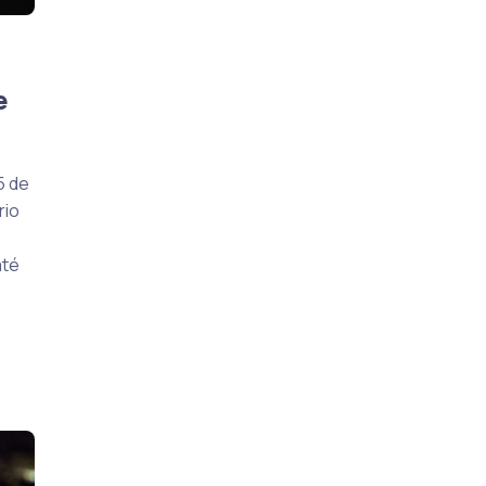
e
5 de
rio
até