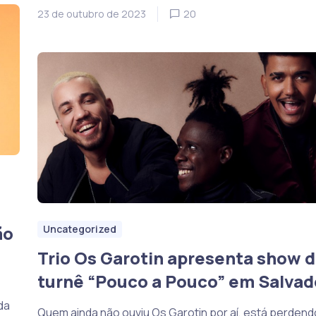
23 de outubro de 2023
20
ão
Uncategorized
Trio Os Garotin apresenta show 
turnê “Pouco a Pouco” em Salvad
da
Quem ainda não ouviu Os Garotin por aí, está perdend