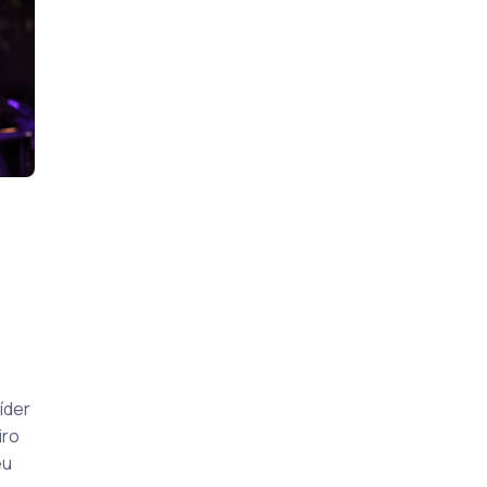
íder
iro
eu