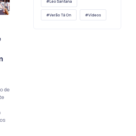
Léo Santana
Verão Tá On
Vídeos
e
m
io de
te
m
 os