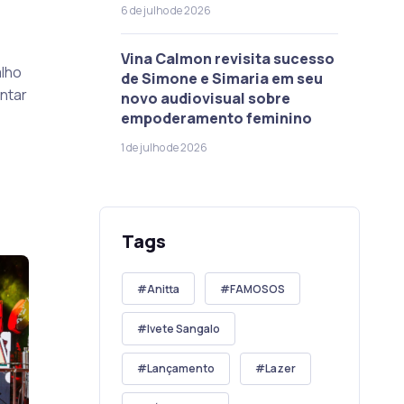
6 de julho de 2026
Vina Calmon revisita sucesso
alho
de Simone e Simaria em seu
antar
novo audiovisual sobre
empoderamento feminino
1 de julho de 2026
Tags
Anitta
FAMOSOS
Ivete Sangalo
Lançamento
Lazer