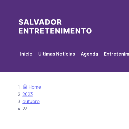
Início
Últimas Notícias
Agenda
Entreteni
Home
2023
outubro
23