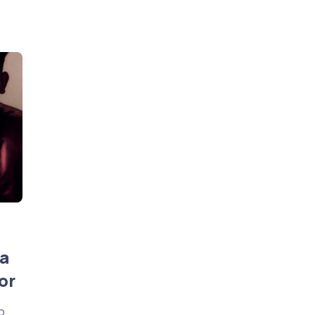
da
or
o