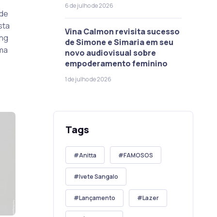
6 de julho de 2026
 de
sta
Vina Calmon revisita sucesso
ang
de Simone e Simaria em seu
uma
novo audiovisual sobre
empoderamento feminino
1 de julho de 2026
Tags
Anitta
FAMOSOS
Ivete Sangalo
Lançamento
Lazer