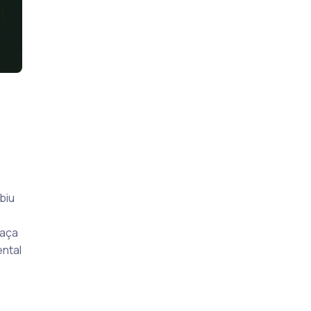
biu
taça
ental