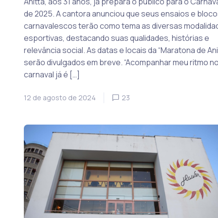
Anitta, aos 31 anos, já prepara o público para o Carnav
de 2025. A cantora anunciou que seus ensaios e bloco
carnavalescos terão como tema as diversas modalida
esportivas, destacando suas qualidades, histórias e
relevância social. As datas e locais da “Maratona de Ani
serão divulgados em breve. “Acompanhar meu ritmo n
carnaval já é […]
12 de agosto de 2024
23