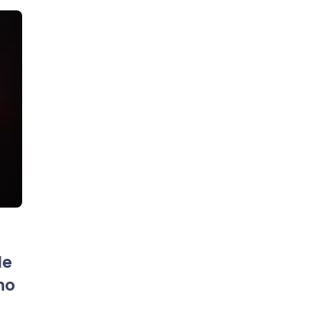
de
ho