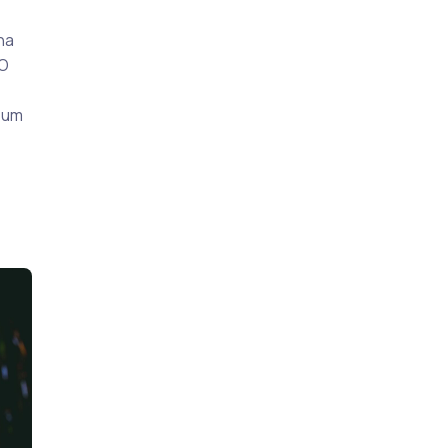
na
 O
é um