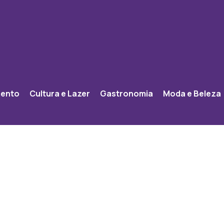
mento
Cultura e Lazer
Gastronomia
Moda e Beleza