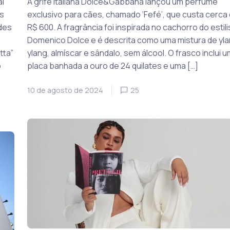
al
A grife italiana Dolce&Gabbana lançou um perfume
s
exclusivo para cães, chamado ‘Fefé’, que custa cerca
des
R$ 600. A fragrância foi inspirada no cachorro do estili
Domenico Dolce e é descrita como uma mistura de yl
tta”
ylang, almíscar e sândalo, sem álcool. O frasco inclui 
o
placa banhada a ouro de 24 quilates e uma […]
10 de agosto de 2024
25