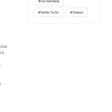
Léo Santana
Verão Tá On
Vídeos
 sua
ira
a
u