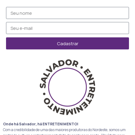
Cadastrar
Onde há Salvador, há ENTRETENIMENTO!
Com a credibilidade de uma das maiores produtoras do Nordeste, somos um