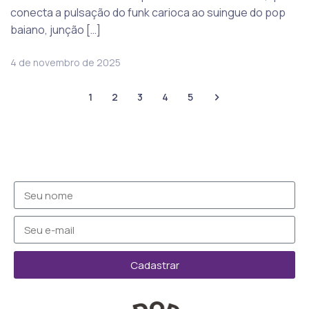
conecta a pulsação do funk carioca ao suingue do pop
baiano, junção […]
4 de novembro de 2025
1
2
3
4
5
Cadastrar