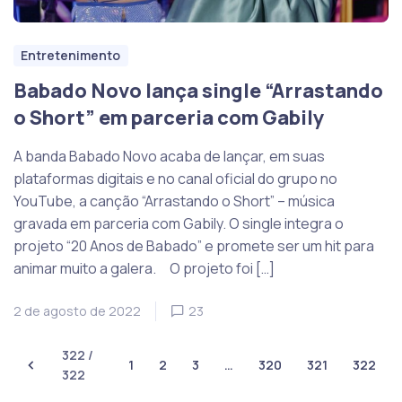
Entretenimento
Babado Novo lança single “Arrastando
o Short” em parceria com Gabily
A banda Babado Novo acaba de lançar, em suas
plataformas digitais e no canal oficial do grupo no
YouTube, a canção “Arrastando o Short” – música
gravada em parceria com Gabily. O single integra o
projeto “20 Anos de Babado” e promete ser um hit para
animar muito a galera. O projeto foi […]
2 de agosto de 2022
23
322 /
1
2
3
…
320
321
322
322