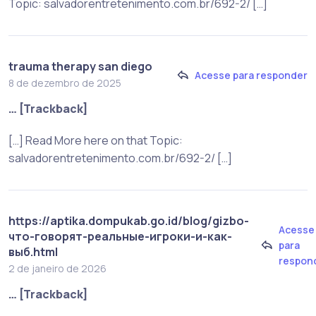
Topic: salvadorentretenimento.com.br/692-2/ […]
trauma therapy san diego
Acesse para responder
8 de dezembro de 2025
… [Trackback]
[…] Read More here on that Topic:
salvadorentretenimento.com.br/692-2/ […]
https://aptika.dompukab.go.id/blog/gizbo-
Acesse
что-говорят-реальные-игроки-и-как-
para
выб.html
respon
2 de janeiro de 2026
… [Trackback]