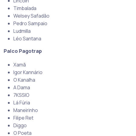
Lincoln
Timbalada
Welsey Safadão
Pedro Sampaio
Ludmilla
Léo Santana
Palco Pagotrap
Xamã
Igor Kannário
O Kanalha
A Dama
7KSSIO
Lá Fúria
Maneirinho
Filipe Ret
Diggo
O Poeta