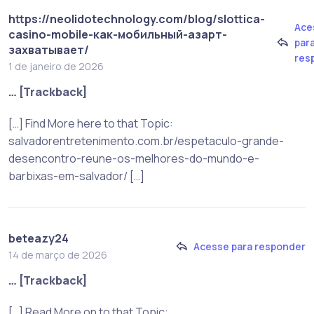
https://neolidotechnology.com/blog/slottica-
Ace
casino-mobile-как-мобильный-азарт-
par
захватывает/
res
1 de janeiro de 2026
… [Trackback]
[…] Find More here to that Topic:
salvadorentretenimento.com.br/espetaculo-grande-
desencontro-reune-os-melhores-do-mundo-e-
barbixas-em-salvador/ […]
beteazy24
Acesse para responder
14 de março de 2026
… [Trackback]
[…] Read More on to that Topic: