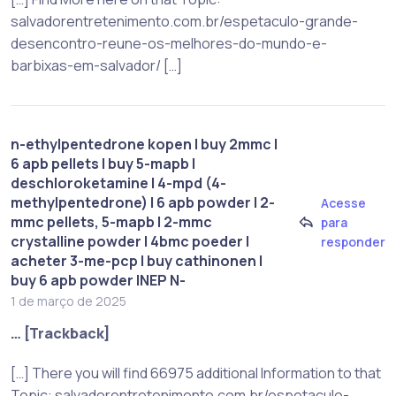
salvadorentretenimento.com.br/espetaculo-grande-
desencontro-reune-os-melhores-do-mundo-e-
barbixas-em-salvador/ […]
n-ethylpentedrone kopen | buy 2mmc |
6 apb pellets | buy 5-mapb |
deschloroketamine | 4-mpd (4-
methylpentedrone) | 6 apb powder | 2-
Acesse
mmc pellets, 5-mapb | 2-mmc
para
crystalline powder | 4bmc poeder |
responder
acheter 3-me-pcp | buy cathinonen |
buy 6 apb powder |NEP N-
1 de março de 2025
… [Trackback]
[…] There you will find 66975 additional Information to that
Topic: salvadorentretenimento.com.br/espetaculo-