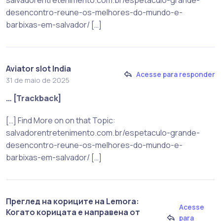
desencontro-reune-os-melhores-do-mundo-e-
barbixas-em-salvador/ […]
Aviator slot India
Acesse para responder
31 de maio de 2025
… [Trackback]
[…] Find More on on that Topic:
salvadorentretenimento.com.br/espetaculo-grande-
desencontro-reune-os-melhores-do-mundo-e-
barbixas-em-salvador/ […]
Преглед на кориците на Lemora:
Acesse
Когато корицата е направена от
para