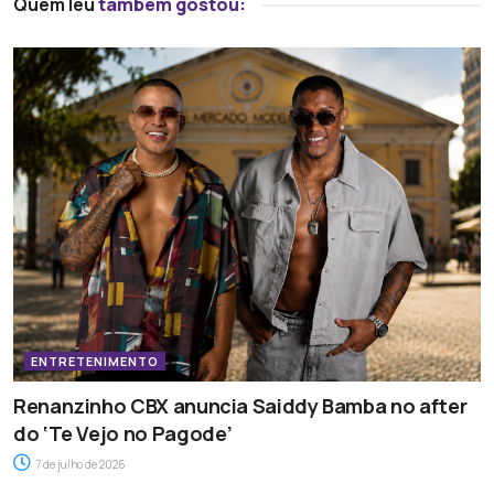
Quem leu
também gostou:
ENTRETENIMENTO
Renanzinho CBX anuncia Saiddy Bamba no after
do ‘Te Vejo no Pagode’
7 de julho de 2026