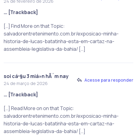
24 de fevereiro de 2026
… [Trackback]
[…] Find More on that Topic:
salvadorentretenimento.com.br/exposicao-minha-
historia-de-lucas-batatinha-esta-em-cartaz-na-
assembleia-legislativa-da-bahia/ […]
soi cáº§u 3 miá»n hÃ´m nay
Acesse para responder
24 de março de 2026
… [Trackback]
[…] Read More on on that Topic:
salvadorentretenimento.com.br/exposicao-minha-
historia-de-lucas-batatinha-esta-em-cartaz-na-
assembleia-legislativa-da-bahia/ […]