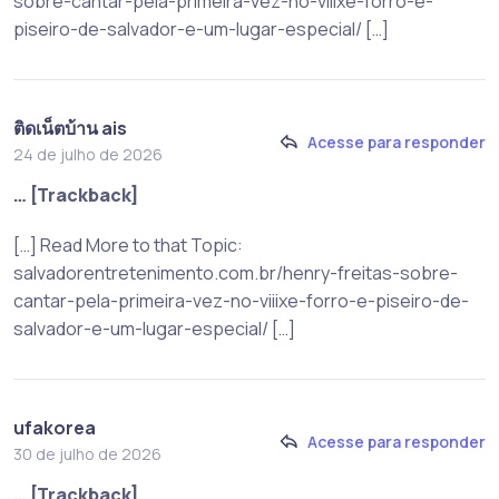
sobre-cantar-pela-primeira-vez-no-viiixe-forro-e-
piseiro-de-salvador-e-um-lugar-especial/ […]
ติดเน็ตบ้าน ais
Acesse para responder
24 de julho de 2026
… [Trackback]
[…] Read More to that Topic:
salvadorentretenimento.com.br/henry-freitas-sobre-
cantar-pela-primeira-vez-no-viiixe-forro-e-piseiro-de-
salvador-e-um-lugar-especial/ […]
ufakorea
Acesse para responder
30 de julho de 2026
… [Trackback]