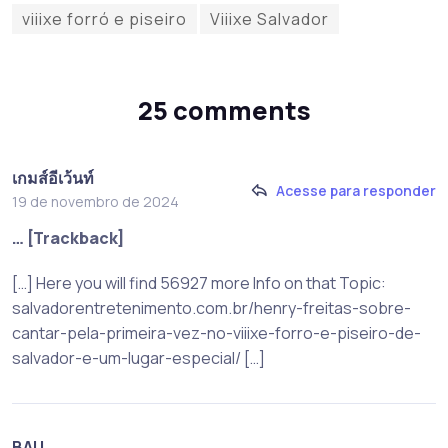
viiixe forró e piseiro
Viiixe Salvador
25 comments
เกมส์อีเว้นท์
Acesse para responder
19 de novembro de 2024
… [Trackback]
[…] Here you will find 56927 more Info on that Topic:
salvadorentretenimento.com.br/henry-freitas-sobre-
cantar-pela-primeira-vez-no-viiixe-forro-e-piseiro-de-
salvador-e-um-lugar-especial/ […]
BAU