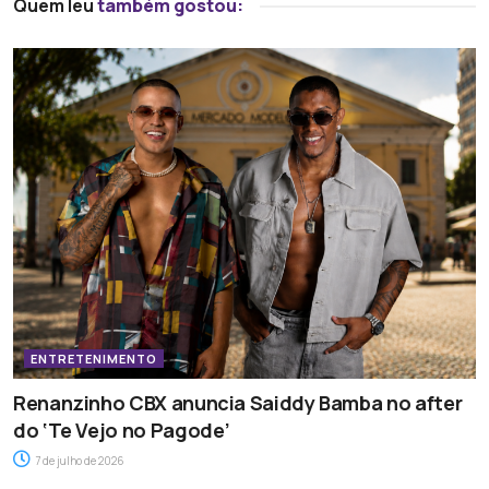
Quem leu
também gostou:
ENTRETENIMENTO
Renanzinho CBX anuncia Saiddy Bamba no after
do ‘Te Vejo no Pagode’
7 de julho de 2026