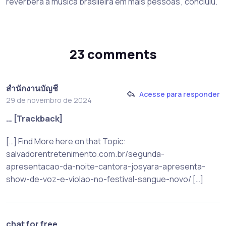
reverbera a música brasileira em mais pessoas”, concluiu.
23 comments
สํานักงานบัญชี
Acesse para responder
29 de novembro de 2024
… [Trackback]
[…] Find More here on that Topic:
salvadorentretenimento.com.br/segunda-
apresentacao-da-noite-cantora-josyara-apresenta-
show-de-voz-e-violao-no-festival-sangue-novo/ […]
chat for free