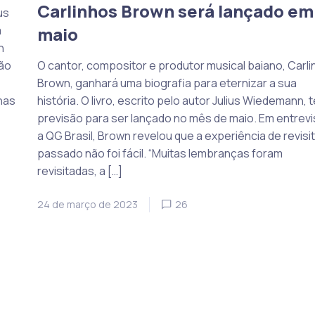
Carlinhos Brown será lançado em
us
a
maio
n
tão
O cantor, compositor e produtor musical baiano, Carl
Brown, ganhará uma biografia para eternizar a sua
nas
história. O livro, escrito pelo autor Julius Wiedemann, 
previsão para ser lançado no mês de maio. Em entrevi
a QG Brasil, Brown revelou que a experiência de revisit
passado não foi fácil. “Muitas lembranças foram
revisitadas, a […]
24 de março de 2023
26