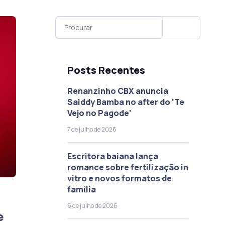
Posts Recentes
Renanzinho CBX anuncia
Saiddy Bamba no after do ‘Te
Vejo no Pagode’
7 de julho de 2026
Escritora baiana lança
romance sobre fertilização in
vitro e novos formatos de
família
6 de julho de 2026
e