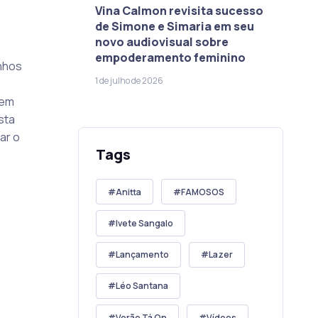
Vina Calmon revisita sucesso
de Simone e Simaria em seu
novo audiovisual sobre
empoderamento feminino
inhos
1 de julho de 2026
tem
sta
ar o
Tags
Anitta
FAMOSOS
Ivete Sangalo
Lançamento
Lazer
Léo Santana
Verão Tá On
Vídeos