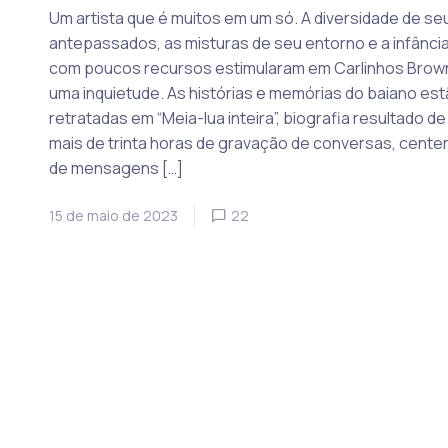
Um artista que é muitos em um só. A diversidade de se
antepassados, as misturas de seu entorno e a infânci
com poucos recursos estimularam em Carlinhos Brow
uma inquietude. As histórias e memórias do baiano es
retratadas em “Meia-lua inteira”, biografia resultado de
mais de trinta horas de gravação de conversas, cente
de mensagens […]
15 de maio de 2023
22