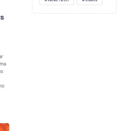
os
ar
uma
as
mo