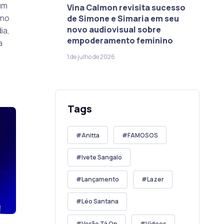
um
Vina Calmon revisita sucesso
 no
de Simone e Simaria em seu
novo audiovisual sobre
ia,
empoderamento feminino
a
]
1 de julho de 2026
Tags
Anitta
FAMOSOS
Ivete Sangalo
Lançamento
Lazer
Léo Santana
Verão Tá On
Vídeos