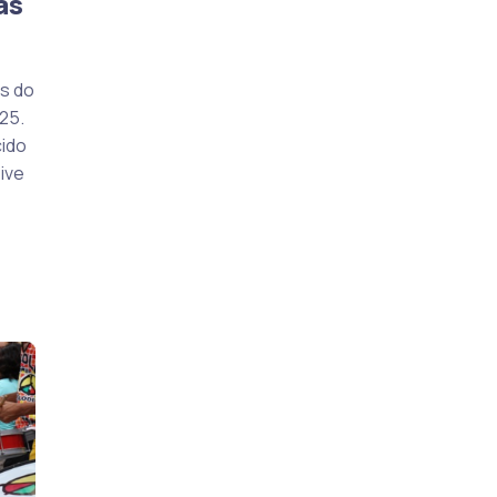
as
s do
25.
cido
sive