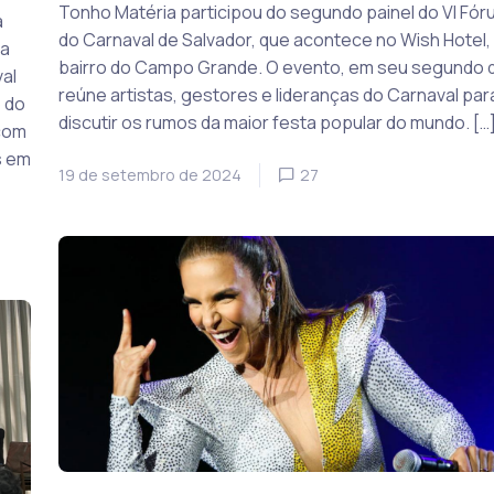
Tonho Matéria participou do segundo painel do VI Fór
a
do Carnaval de Salvador, que acontece no Wish Hotel,
da
bairro do Campo Grande. O evento, em seu segundo d
al
reúne artistas, gestores e lideranças do Carnaval par
o do
discutir os rumos da maior festa popular do mundo. […
com
s em
19 de setembro de 2024
27