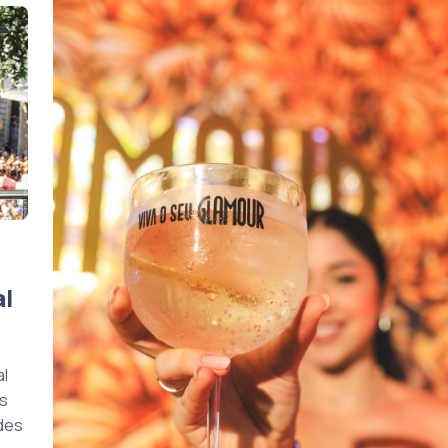
al
al
s
des