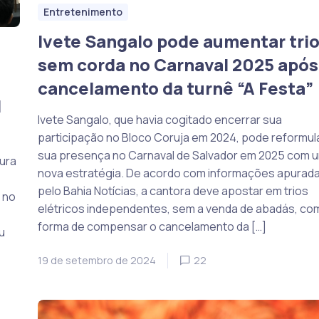
Entretenimento
Ivete Sangalo pode aumentar tri
sem corda no Carnaval 2025 após
cancelamento da turnê “A Festa”
I
Ivete Sangalo, que havia cogitado encerrar sua
participação no Bloco Coruja em 2024, pode reformul
sua presença no Carnaval de Salvador em 2025 com 
tura
nova estratégia. De acordo com informações apurad
pelo Bahia Notícias, a cantora deve apostar em trios
 no
elétricos independentes, sem a venda de abadás, co
forma de compensar o cancelamento da […]
u
19 de setembro de 2024
22