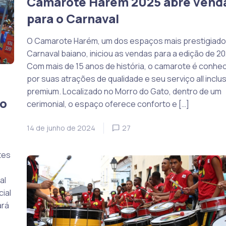
Camarote Harém 2025 abre vend
para o Carnaval
O Camarote Harém, um dos espaços mais prestigiado
Carnaval baiano, iniciou as vendas para a edição de 20
Com mais de 15 anos de história, o camarote é conhe
por suas atrações de qualidade e seu serviço all inclu
premium. Localizado no Morro do Gato, dentro de um
do
cerimonial, o espaço oferece conforto e […]
14 de junho de 2024
27
tes
al
ial
ará