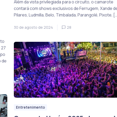
Além da vista privilegiada para o circuito, o camarote
contará com shows exclusivos de Ferrugem, Xande d
Pilares, Ludmilla, Belo, Timbalada, Parangolé, Pixote, […
30 de agosto de 2024
28
nto
a 27
mpo
o de
Entretenimento