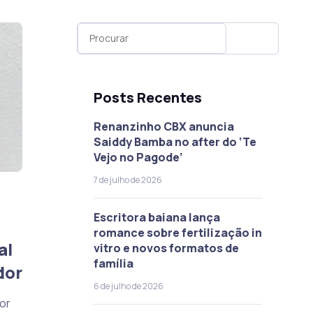
Posts Recentes
Renanzinho CBX anuncia
Saiddy Bamba no after do ‘Te
Vejo no Pagode’
7 de julho de 2026
Escritora baiana lança
romance sobre fertilização in
al
vitro e novos formatos de
família
dor
6 de julho de 2026
or