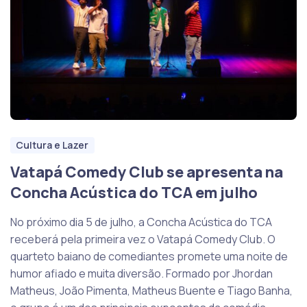
Cultura e Lazer
Vatapá Comedy Club se apresenta na
Concha Acústica do TCA em julho
No próximo dia 5 de julho, a Concha Acústica do TCA
receberá pela primeira vez o Vatapá Comedy Club. O
quarteto baiano de comediantes promete uma noite de
humor afiado e muita diversão. Formado por Jhordan
Matheus, João Pimenta, Matheus Buente e Tiago Banha,