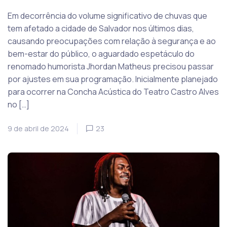
Em decorrência do volume significativo de chuvas que
tem afetado a cidade de Salvador nos últimos dias,
causando preocupações com relação à segurança e ao
bem-estar do público, o aguardado espetáculo do
renomado humorista Jhordan Matheus precisou passar
por ajustes em sua programação. Inicialmente planejado
para ocorrer na Concha Acústica do Teatro Castro Alves
no […]
9 de abril de 2024
23