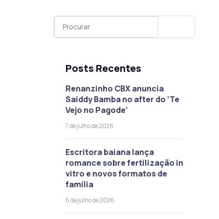
Posts Recentes
Renanzinho CBX anuncia
Saiddy Bamba no after do ‘Te
Vejo no Pagode’
7 de julho de 2026
Escritora baiana lança
romance sobre fertilização in
vitro e novos formatos de
família
6 de julho de 2026