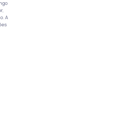
ingo
r,
o. A
ções