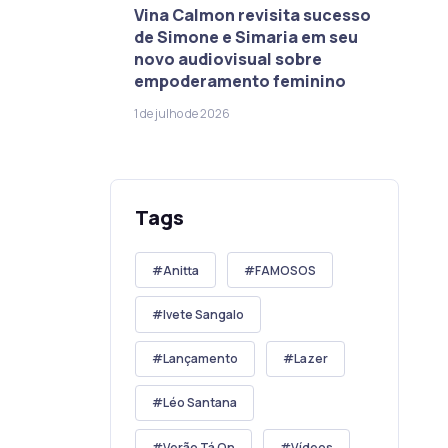
Vina Calmon revisita sucesso
de Simone e Simaria em seu
novo audiovisual sobre
empoderamento feminino
1 de julho de 2026
Tags
Anitta
FAMOSOS
Ivete Sangalo
Lançamento
Lazer
Léo Santana
Verão Tá On
Vídeos