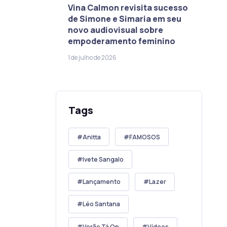
Vina Calmon revisita sucesso
de Simone e Simaria em seu
novo audiovisual sobre
empoderamento feminino
1 de julho de 2026
Tags
Anitta
FAMOSOS
Ivete Sangalo
Lançamento
Lazer
Léo Santana
Verão Tá On
Vídeos