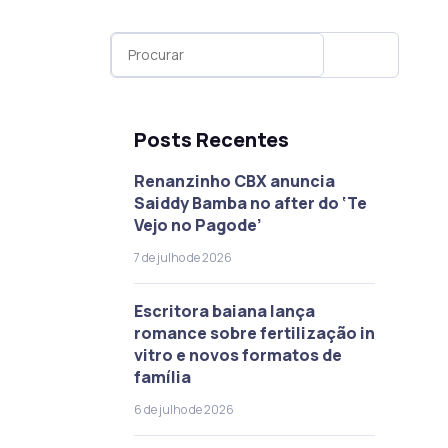
Posts Recentes
Renanzinho CBX anuncia
Saiddy Bamba no after do ‘Te
Vejo no Pagode’
7 de julho de 2026
Escritora baiana lança
romance sobre fertilização in
vitro e novos formatos de
família
6 de julho de 2026