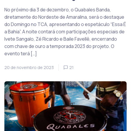
No próximo dia 3 de dezembro, o Quabales Banda,
diretamente do Nordeste de Amaralina, será o destaque
do Domingo no TCA, apresentando o espetáculo “Essa É
a Bahia”. A noite contará com participações especiais de
Ivete Sangalo, Zé Ricardo e Baile Favellê, encerrando
com chave de ouro a temporada 2023 do projeto. O
evento terá […]
20 de novembro de 2023
21