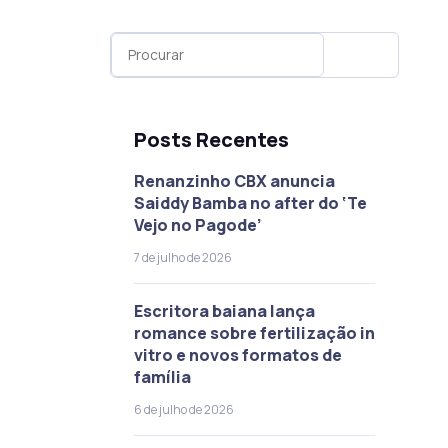
Posts Recentes
Renanzinho CBX anuncia
Saiddy Bamba no after do ‘Te
Vejo no Pagode’
7 de julho de 2026
Escritora baiana lança
romance sobre fertilização in
vitro e novos formatos de
família
6 de julho de 2026