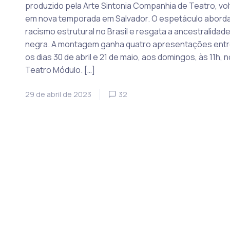
produzido pela Arte Sintonia Companhia de Teatro, vol
em nova temporada em Salvador. O espetáculo aborda
racismo estrutural no Brasil e resgata a ancestralidad
negra. A montagem ganha quatro apresentações ent
os dias 30 de abril e 21 de maio, aos domingos, às 11h, n
Teatro Módulo. […]
29 de abril de 2023
32