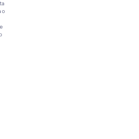
ta
 o
e
re
o