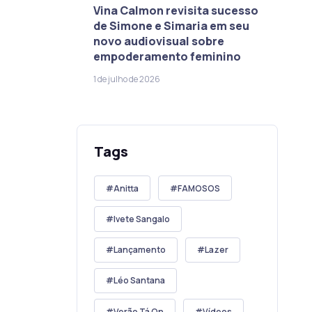
Vina Calmon revisita sucesso
de Simone e Simaria em seu
novo audiovisual sobre
empoderamento feminino
1 de julho de 2026
Tags
Anitta
FAMOSOS
Ivete Sangalo
Lançamento
Lazer
Léo Santana
Verão Tá On
Vídeos