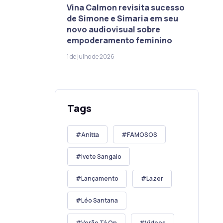
Vina Calmon revisita sucesso
de Simone e Simaria em seu
novo audiovisual sobre
empoderamento feminino
1 de julho de 2026
Tags
Anitta
FAMOSOS
Ivete Sangalo
Lançamento
Lazer
Léo Santana
Verão Tá On
Vídeos