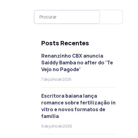
Posts Recentes
Renanzinho CBX anuncia
Saiddy Bamba no after do ‘Te
Vejo no Pagode’
7 de julho de 2026
Escritora baiana lança
romance sobre fertilização in
vitro e novos formatos de
família
6 de julho de 2026