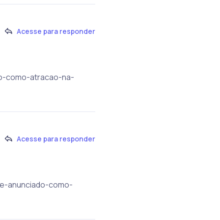
Acesse para responder
ado-como-atracao-na-
Acesse para responder
ge-e-anunciado-como-