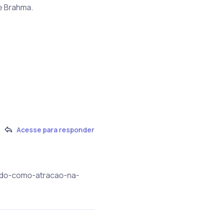
 e Brahma.
Acesse para responder
iado-como-atracao-na-