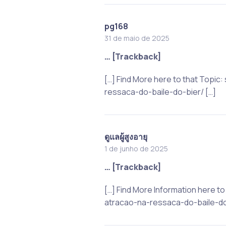
pg168
31 de maio de 2025
… [Trackback]
[…] Find More here to that Topi
ressaca-do-baile-do-bier/ […]
ดูแลผู้สูงอายุ
1 de junho de 2025
… [Trackback]
[…] Find More Information here 
atracao-na-ressaca-do-baile-do-