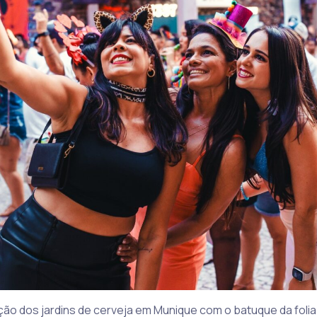
adição dos jardins de cerveja em Munique com o batuque da foli