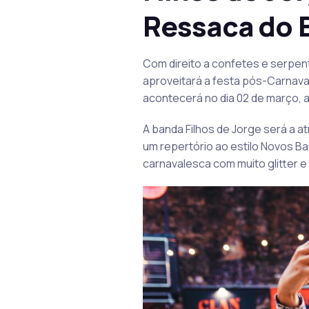
Ressaca do B
Com direito a confetes e serpen
aproveitará a festa pós-Carnaval
acontecerá no dia 02 de março, a
A banda Filhos de Jorge será a a
um repertório ao estilo Novos B
carnavalesca com muito glitter e