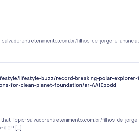
ic: salvadorentretenimento.com.br/filhos-de-jorge-e-anunc
festyle/lifestyle-buzz/record-breaking-polar-explorer-
ions-for-clean-planet-foundation/ar-AA1Epodd
on that Topic: salvadorentretenimento.com.br/filhos-de-jor
bier/ […]