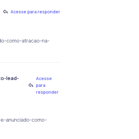
Acesse para responder
iado-como-atracao-na-
to-lead-
Acesse
para
responder
ge-e-anunciado-como-