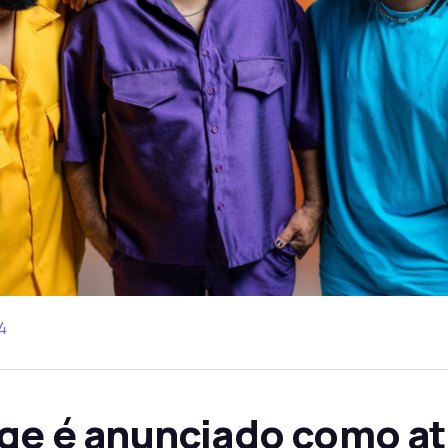
4
rge é anunciado como a