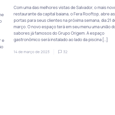
Com uma das melhores vistas de Salvador, o mais nov
restaurante da capital baiana, o Fera Rooftop, abre as
Che
portas para seus clientes na próxima semana, dia 21 d
o
março. O novo espaço terá em seu menu uma união d
sabores já famosos do Grupo Origem. A espaço
gastronômico será instalado ao lado da piscina […]
r e
ão
14 de março de 2023
32