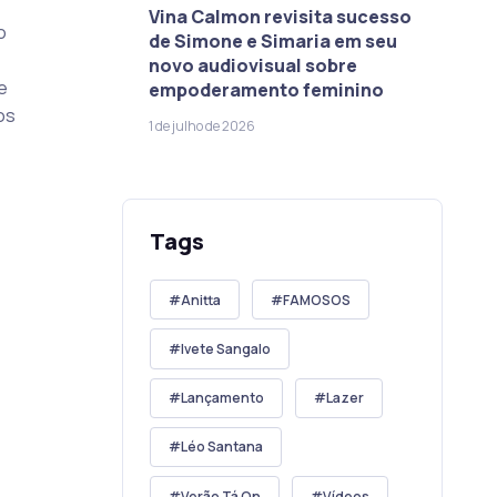
Vina Calmon revisita sucesso
o
de Simone e Simaria em seu
novo audiovisual sobre
e
empoderamento feminino
os
1 de julho de 2026
Tags
Anitta
FAMOSOS
Ivete Sangalo
Lançamento
Lazer
Léo Santana
Verão Tá On
Vídeos