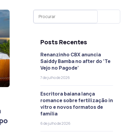
Posts Recentes
Renanzinho CBX anuncia
Saiddy Bamba no after do ‘Te
Vejo no Pagode’
7 de julho de 2026
Escritora baiana lança
romance sobre fertilização in
vitro e novos formatos de
á
família
po
6 de julho de 2026