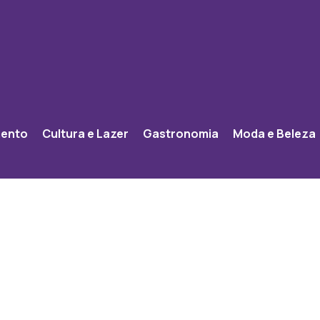
mento
Cultura e Lazer
Gastronomia
Moda e Beleza