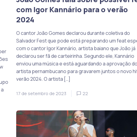
com Igor Kannário para o verão
2024
O cantor João Gomes declarou durante coletiva do
Salvador Fest que pode está preparando um feat espe
com o cantor Igor Kannário, artista baiano que João já
per
declarou ser fã de carteirinha. Segundo ele, Kannário
ções
enviou uma música e está aguardando a aprovação d
ow
artista pernambucano para gravarem juntos o novo hi
verão 2024. O artista […]
rupo
 a
17 de setembro de 2023
22