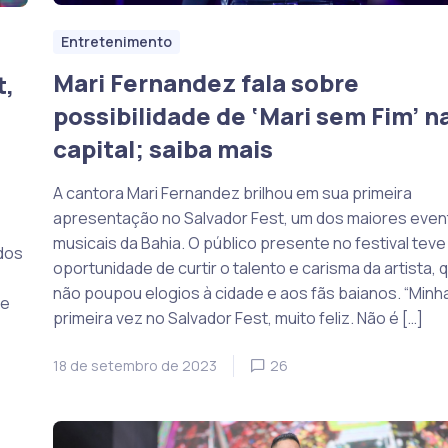
Entretenimento
Mari Fernandez fala sobre
t,
possibilidade de ‘Mari sem Fim’ n
capital; saiba mais
A cantora Mari Fernandez brilhou em sua primeira
apresentação no Salvador Fest, um dos maiores even
musicais da Bahia. O público presente no festival teve
 dos
oportunidade de curtir o talento e carisma da artista, 
não poupou elogios à cidade e aos fãs baianos. “Minh
de
primeira vez no Salvador Fest, muito feliz. Não é […]
18 de setembro de 2023
26