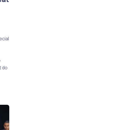
cial
o
t do