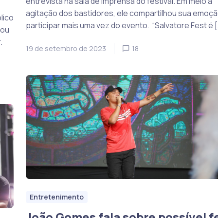
entrevista na sala de imprensa do festival. Em meio à
agitação dos bastidores, ele compartilhou sua emoçã
lico
participar mais uma vez do evento. “Salvatore Fest é [
hou
.
19 de setembro de 2023
18
Entretenimento
João Gomes fala sobre possível f