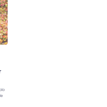
r
olo
de