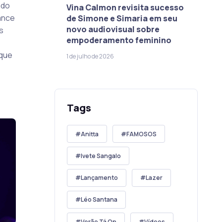
ado
Vina Calmon revisita sucesso
ance
de Simone e Simaria em seu
novo audiovisual sobre
s
empoderamento feminino
 que
1 de julho de 2026
Tags
Anitta
FAMOSOS
Ivete Sangalo
Lançamento
Lazer
Léo Santana
Verão Tá On
Vídeos