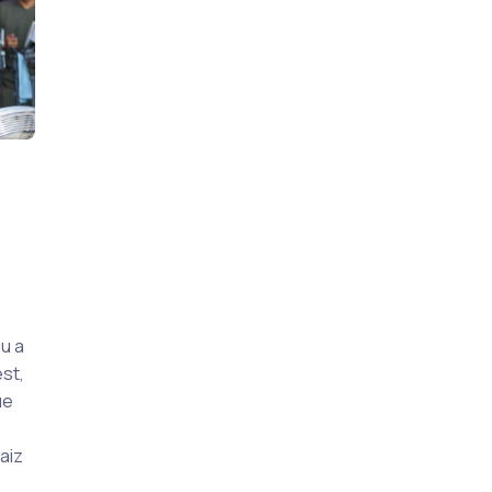
u a
est,
ue
aiz