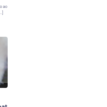
o ao
…]
eat