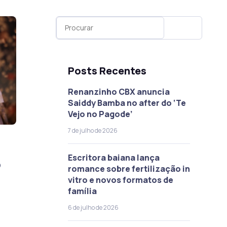
Posts Recentes
Renanzinho CBX anuncia
Saiddy Bamba no after do ‘Te
Vejo no Pagode’
7 de julho de 2026
Escritora baiana lança
o
romance sobre fertilização in
vitro e novos formatos de
família
6 de julho de 2026