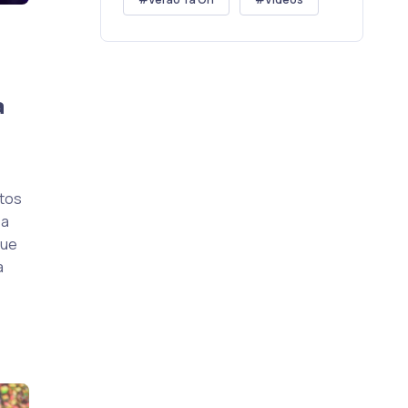
a
tos
 a
que
a