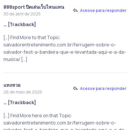
888sport ปิดเล่นเว็บไหนแทน
Acesse para responder
30 de abril de 2025
… [Trackback]
[…] Find More to that Topic:
salvadorentretenimento.com.br/ferrugem-sobre-o-
salvador-fest-a-bandeira-que-e-levantada-aqui-e-a-da-
musica/ […]
แทงหวย
Acesse para responder
26 de maio de 2025
… [Trackback]
[…] Find More here on that Topic:
salvadorentretenimento.com.br/ferrugem-sobre-o-
salvador-fest-a-bandeira-que-e-levantada-aqui-e-a-da-