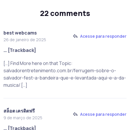
22 comments
best webcams
Acesse para responder
26 de janeiro de 2025
… [Trackback]
[…] Find More here on that Topic:
salvadorentretenimento.com.br/ferrugem-sobre-o-
salvador-fest-a-bandeira-que-e-levantada-aqui-e-a-da-
musica/ […]
สล็อต เครดิตฟรี
Acesse para responder
9 de março de 2025
… [Trackback]