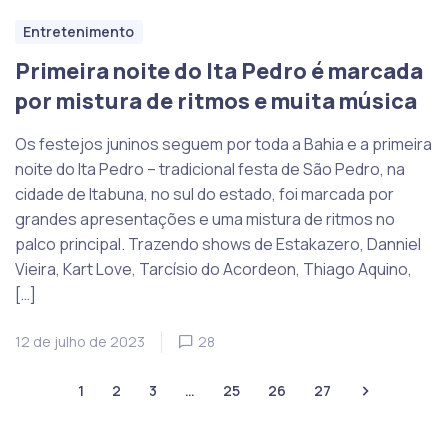
Entretenimento
Primeira noite do Ita Pedro é marcada
por mistura de ritmos e muita música
Os festejos juninos seguem por toda a Bahia e a primeira
noite do Ita Pedro – tradicional festa de São Pedro, na
cidade de Itabuna, no sul do estado, foi marcada por
grandes apresentações e uma mistura de ritmos no
palco principal. Trazendo shows de Estakazero, Danniel
Vieira, Kart Love, Tarcísio do Acordeon, Thiago Aquino,
[…]
12 de julho de 2023
28
1
2
3
…
25
26
27