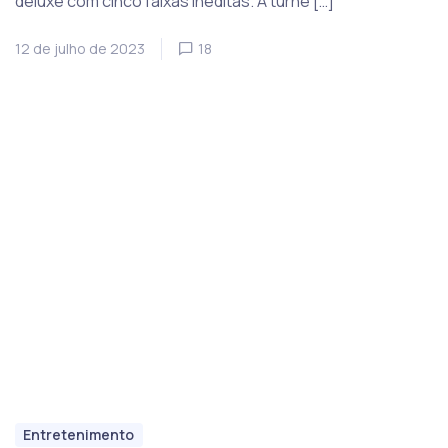
deluxe com cinco faixas inéditas. A turnê […]
12 de julho de 2023
18
Entretenimento