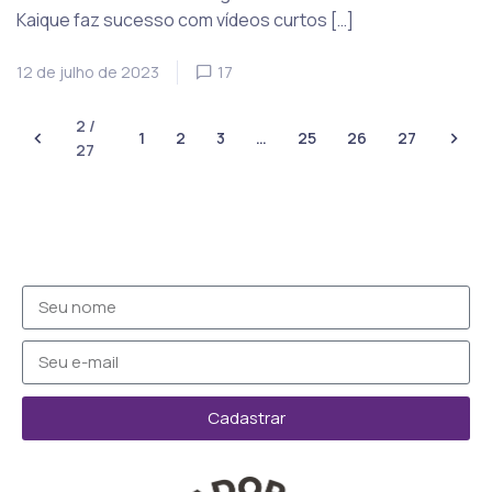
Kaique faz sucesso com vídeos curtos […]
12 de julho de 2023
17
2 /
1
2
3
…
25
26
27
27
Cadastrar