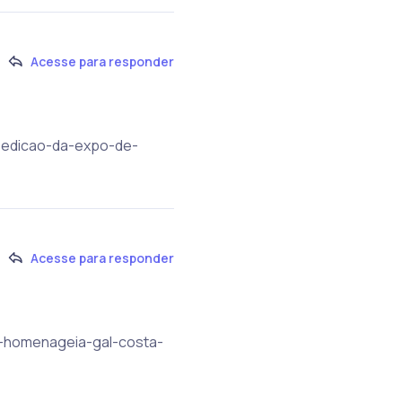
Acesse para responder
0a-edicao-da-expo-de-
Acesse para responder
a-homenageia-gal-costa-