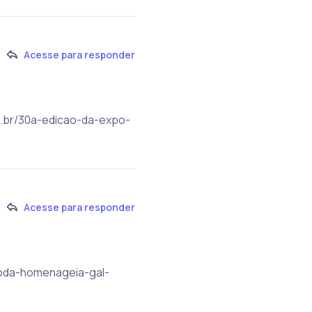
Acesse para responder
om.br/30a-edicao-da-expo-
Acesse para responder
moda-homenageia-gal-