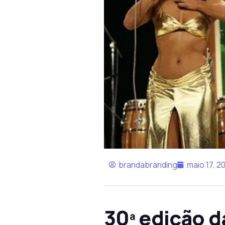
brandabranding
maio 17, 2
30ª edição 