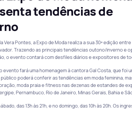
esenta tendências de
rno
a Vera Pontes, a Expo de Moda realiza a sua 30ª edição entre 
lvador. Trazendo as principais tendências outono/inverno e 
ão, o evento contará com desfiles diários e expositores de to
o evento fará uma homenagem à cantora Gal Costa, que foi um
 O público poderá conferir as tendências em moda feminina, masc
coração, moda praia e fitness nas dezenas de estandes de ex
ergipe, Pernambuco, Rio de Janeiro, Minas Gerais, Bahia e São
sábado, das 13h às 21h, e no domingo, das 10h às 20h. Os ing