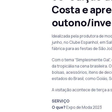
Costa e apr
outono/inve
Idealizada pela produtora de mod
junho, no Clube Espanhol, em Sa
fábrica para as festas de São Jo
Com o tema “Simplesmente Gal”, 
da tropicália na cena brasileira.
bolsas, acessórios, itens de de
estados do Brasil, como Goiás, S
A visitação acontece de terça a 
SERVIÇO
O que?
Expo de Moda 2023