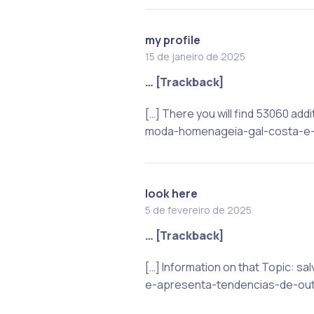
my profile
15 de janeiro de 2025
… [Trackback]
[…] There you will find 53060 ad
moda-homenageia-gal-costa-e-a
look here
5 de fevereiro de 2025
… [Trackback]
[…] Information on that Topic:
e-apresenta-tendencias-de-out