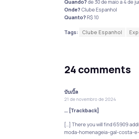
Quando?
de 30 de maio a 4 de j
Onde?
Clube Espanhol
Quanto?
R$ 10
Tags:
Clube Espanhol
Exp
24 comments
บับเบิ้ล
21 de novembro de 2024
… [Trackback]
[…] There you will find 65909 ad
moda-homenageia-gal-costa-e-a