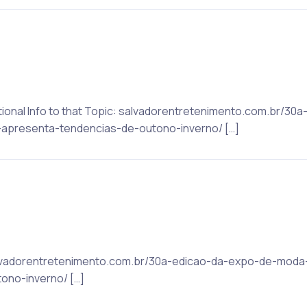
ditional Info to that Topic: salvadorentretenimento.com.br/3
presenta-tendencias-de-outono-inverno/ […]
 salvadorentretenimento.com.br/30a-edicao-da-expo-de-mod
ono-inverno/ […]