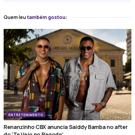
Quem leu
também gostou:
ENTRETENIMENTO
Renanzinho CBX anuncia Saiddy Bamba no after
do ‘Te Vejo no Pagode’