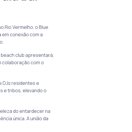
o Rio Vermelho, o Blue
ida em conexão com a
o.
o beach club apresentará,
 em colaboração com o
e DJs residentes e
 e tribos, elevando o
eleza do entardecer na
ncia única. A união da