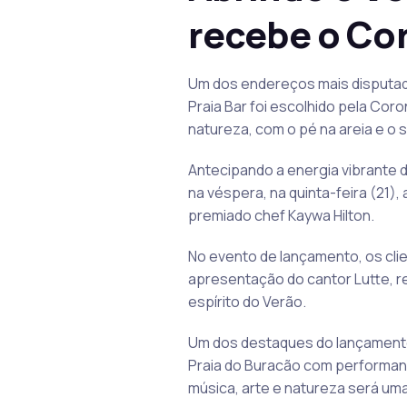
recebe o Co
Um dos endereços mais disputado
Praia Bar foi escolhido pela Cor
natureza, com o pé na areia e o 
Antecipando a energia vibrante 
na véspera, na quinta-feira (21)
premiado chef Kaywa Hilton.
No evento de lançamento, os cli
apresentação do cantor Lutte, r
espírito do Verão.
Um dos destaques do lançamento
Praia do Buracão com performanc
música, arte e natureza será uma 