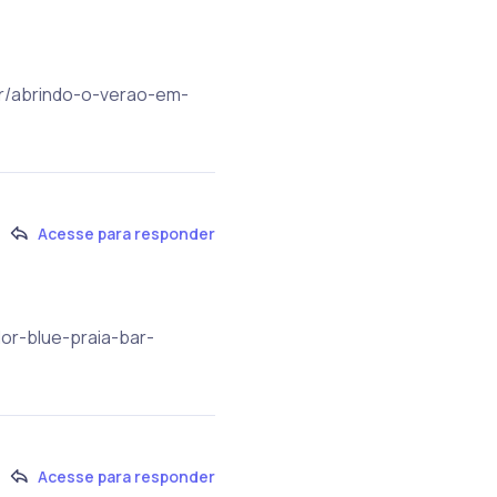
.br/abrindo-o-verao-em-
Acesse para responder
or-blue-praia-bar-
Acesse para responder