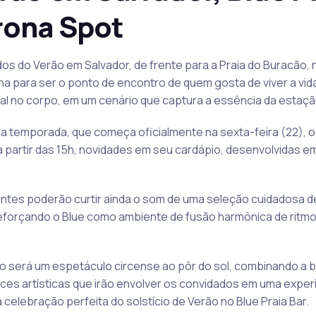
rona Spot
s do Verão em Salvador, de frente para a Praia do Buracão, n
ona para ser o ponto de encontro de quem gosta de viver a v
sal no corpo, em um cenário que captura a essência da estaçã
da temporada, que começa oficialmente na sexta-feira (22), 
, a partir das 15h, novidades em seu cardápio, desenvolvidas
entes poderão curtir ainda o som de uma seleção cuidadosa d
eforçando o Blue como ambiente de fusão harmônica de ritmos
 será um espetáculo circense ao pôr do sol, combinando a b
es artísticas que irão envolver os convidados em uma experiê
celebração perfeita do solstício de Verão no Blue Praia Bar.