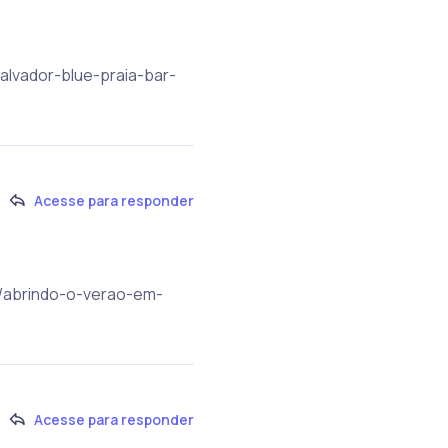
alvador-blue-praia-bar-
Acesse para responder
r/abrindo-o-verao-em-
Acesse para responder