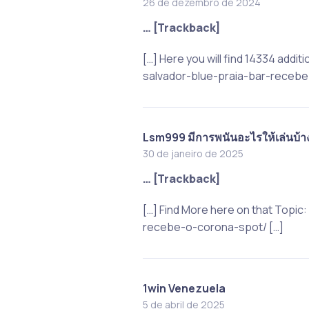
26 de dezembro de 2024
… [Trackback]
[…] Here you will find 14334 add
salvador-blue-praia-bar-recebe
Lsm999 มีการพนันอะไรให้เล่นบ้า
30 de janeiro de 2025
… [Trackback]
[…] Find More here on that Topi
recebe-o-corona-spot/ […]
1win Venezuela
5 de abril de 2025