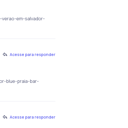
-o-verao-em-salvador-
Acesse para responder
or-blue-praia-bar-
Acesse para responder