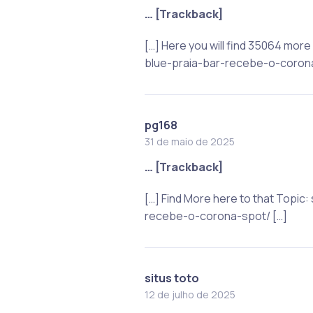
… [Trackback]
[…] Here you will find 35064 mo
blue-praia-bar-recebe-o-corona
pg168
31 de maio de 2025
… [Trackback]
[…] Find More here to that Topi
recebe-o-corona-spot/ […]
situs toto
12 de julho de 2025