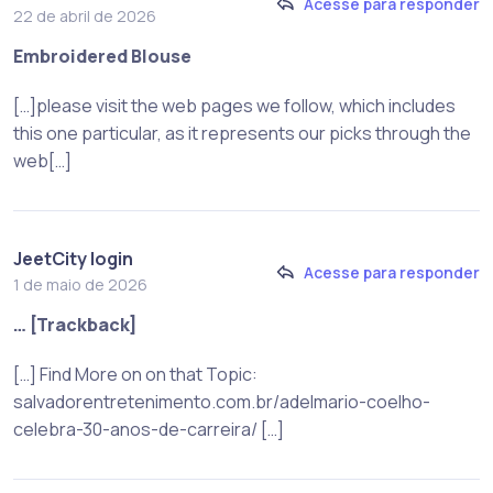
Acesse para responder
22 de abril de 2026
Embroidered Blouse
[…]please visit the web pages we follow, which includes
this one particular, as it represents our picks through the
web[…]
JeetCity login
Acesse para responder
1 de maio de 2026
… [Trackback]
[…] Find More on on that Topic:
salvadorentretenimento.com.br/adelmario-coelho-
celebra-30-anos-de-carreira/ […]