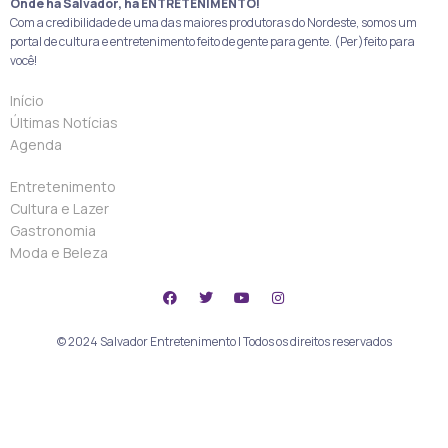
Onde há Salvador, há ENTRETENIMENTO!
Com a credibilidade de uma das maiores produtoras do Nordeste, somos um
portal de cultura e entretenimento feito de gente para gente. (Per)feito para
você!
Início
Últimas Notícias
Agenda
Entretenimento
Cultura e Lazer
Gastronomia
Moda e Beleza
© 2024 Salvador Entretenimento | Todos os direitos reservados