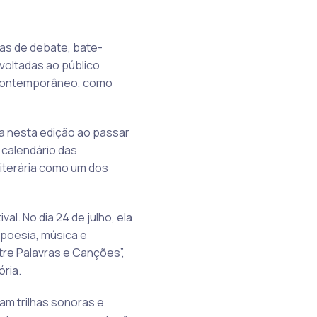
sas de debate, bate-
 voltadas ao público
o contemporâneo, como
cia nesta edição ao passar
 calendário das
Literária como um dos
l. No dia 24 de julho, ela
poesia, música e
ntre Palavras e Canções”,
ria.
m trilhas sonoras e