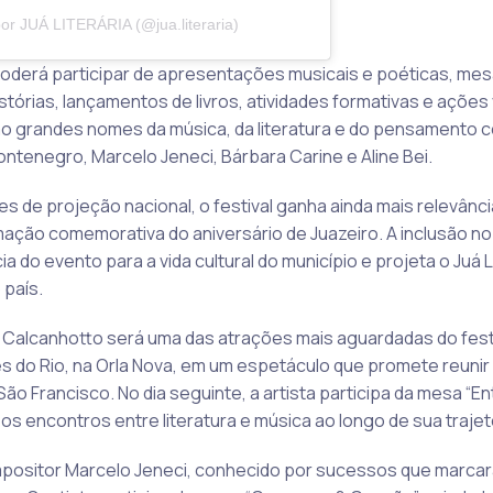
or JUÁ LITERÁRIA (@jua.literaria)
 poderá participar de apresentações musicais e poéticas, me
stórias, lançamentos de livros, atividades formativas e ações
stão grandes nomes da música, da literatura e do pensament
ntenegro, Marcelo Jeneci, Bárbara Carine e Aline Bei.
res de projeção nacional, o festival ganha ainda mais relevân
mação comemorativa do aniversário de Juazeiro. A inclusão no
a do evento para a vida cultural do município e projeta o Juá 
 país.
Calcanhotto será uma das atrações mais aguardadas do festiva
do Rio, na Orla Nova, em um espetáculo que promete reunir 
ão Francisco. No dia seguinte, a artista participa da mesa “E
s encontros entre literatura e música ao longo de sua trajetó
positor Marcelo Jeneci, conhecido por sucessos que marcara