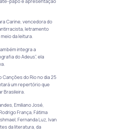
 bate-papo e apresentação
ara Carine, vencedora do
ntirracista, letramento
meio da leitura.
 também integra a
rafia do Adeus”, ela
va.
 Canções do Rio no dia 25
ntará um repertório que
Brasileira.
ndes, Emiliano José,
, Rodrigo França, Fátima
Ishmael, Fernanda Luz, Ivan
s da literatura, da