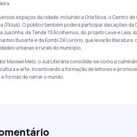
eira.
ersos espaços da cidade, incluindo a Orla Nova, o Centro de C
ia (FliJuá). O público também poderá participar das ações da C
a Juazinha, da Tenda TEAcolhemos, do projeto Leve e Leia, 
erantes Busarte e da Kombi Zé Livrório, que levarão literatura,
idades urbanas e rurais do município.
or Maviael Melo, o Juá Literária consolida-se como a culmin
 cultura e arte, incentivando a formação de leitores e promo
 e formas de narrar o mundo.
comentário