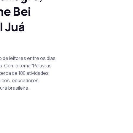
ne Bei
l Juá
 de leitores entre os dias
as. Com o tema “Palavras
erca de 180 atividades
úsicos, educadores,
ra brasileira.