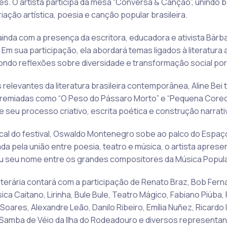
s. O artista participa da mesa “Conversa & Canção”, unindo
ação artística, poesia e canção popular brasileira.
ainda com a presença da escritora, educadora e ativista Bárb
m sua participação, ela abordará temas ligados à literatura a
pondo reflexões sobre diversidade e transformação social por 
elevantes da literatura brasileira contemporânea, Aline Bei
remiadas como “O Peso do Pássaro Morto” e “Pequena Coreog
 seu processo criativo, escrita poética e construção narrati
al do festival, Oswaldo Montenegro sobe ao palco do Espaço
da pela união entre poesia, teatro e música, o artista aprese
 seu nome entre os grandes compositores da Música Popular 
terária contará com a participação de Renato Braz, Bob Ferna
ssica Caitano, Lirinha, Bule Bule, Teatro Mágico, Fabiano Piúba
Soares, Alexandre Leão, Danilo Ribeiro, Emília Nuñez, Ricardo 
 Samba de Véio da Ilha do Rodeadouro e diversos representante