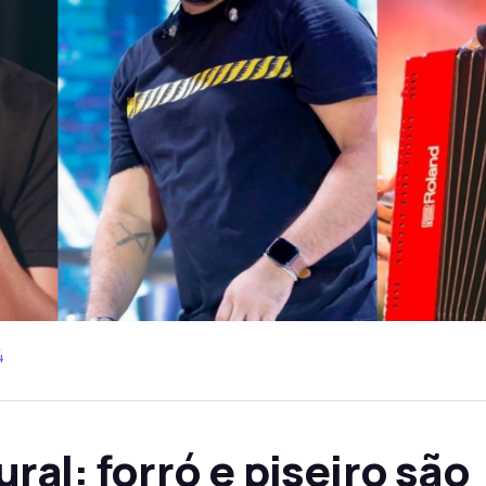
4
ral: forró e piseiro são