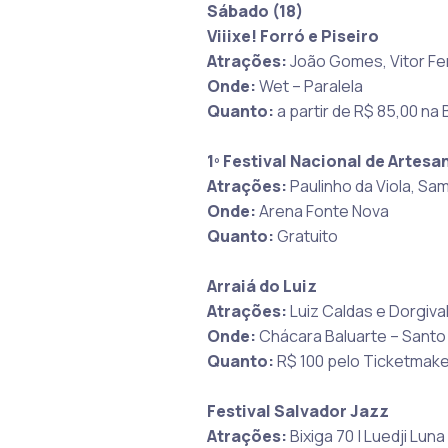
Sábado (18)
Viiixe! Forró e Piseiro
Atrações:
João Gomes, Vitor Fer
Onde:
Wet – Paralela
Quanto:
a partir de R$ 85,00 na
1º Festival Nacional de Artesa
Atrações:
Paulinho da Viola, Sa
Onde:
Arena Fonte Nova
Quanto:
Gratuito
Arraiá do Luiz
Atrações:
Luiz Caldas e Dorgiva
Onde:
Chácara Baluarte – Santo
Quanto:
R$ 100 pelo Ticketmake
Festival Salvador Jazz
Atrações:
Bixiga 70 | Luedji Luna