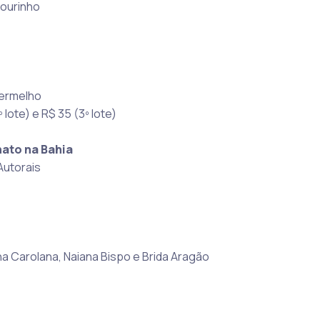
lourinho
Vermelho
º lote) e R$ 35 (3º lote)
nato na Bahia
Autorais
a Carolana, Naiana Bispo e Brida Aragão