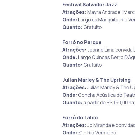
Festival Salvador Jazz
Atrações:
Mayra Andrade | Marc
Onde:
Largo da Mariquita, Rio V
Quanto:
Gratuito
Forró no Parque
Atrações:
Jeanne Lima convida L
Onde:
Largo Quincas Berro D’Ág
Quanto:
Gratuito
Julian Marley & The Uprising
Atrações:
Julian Marley & The U
Onde:
Concha Acústica do Teatr
Quanto:
a partir de R$ 150,00 n
Forró do Talco
Atrações:
Jó Miranda e convida
Onde:
Z1 – Rio Vermelho