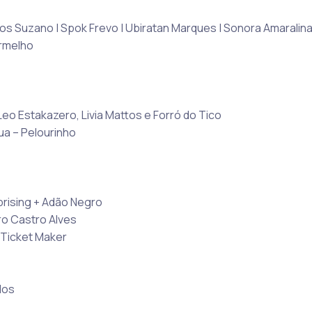
os Suzano | Spok Frevo | Ubiratan Marques | Sonora Amaralin
ermelho
eo Estakazero, Livia Mattos e Forró do Tico
ua – Pelourinho
prising + Adão Negro
o Castro Alves
a Ticket Maker
dos