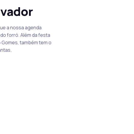
lvador
rque a nossa agenda
do forró. Além da festa
oão Gomes, também tem o
antas.